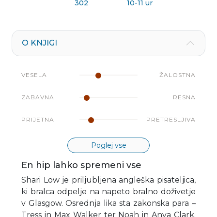
302
10-11 ur
O KNJIGI
VESELA
ŽALOSTNA
ZABAVNA
RESNA
PRIJETNA
PRETRESLJIVA
Poglej vse
En hip lahko spremeni vse
Shari Low je priljubljena angleška pisateljica,
ki bralca odpelje na napeto bralno doživetje
v Glasgow. Osrednja lika sta zakonska para –
Tress in Max Walker ter Noah in Anya Clark.