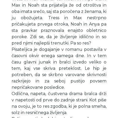
Max in Noah sta prijatelja že od otroštva in
oba imata srečo, saj sta poročena z ženama, ki
ju obožujeta. Tress in Max nestrpno
pričakujeta prvega otroka, Noah in Anya pa
sta pravkar praznovala enajsto obletnico
poroke. Zdi se, da je življenje idilično in so
pred njimi najlepši trenutki. Pa so res?
Pisateljica je dogajanje v romanu postavila v
časovni okvir enega samega dne. In v tem
času glavni junak in bralci izvedo veliko o
tem, kaj vse skriva preteklost. Le hip je
potreben, da se skrbno varovane skrivnosti
razkrijejo in za seboj pustijo povsem
nepričakovane posledice.
Odlična, napeta, čustvena drama bralca drži
v napetosti od prve do zadnje strani. Kot piše
na ovoju, je to res zgodba, ki je polna smeha,
solz in resničnega življenja.