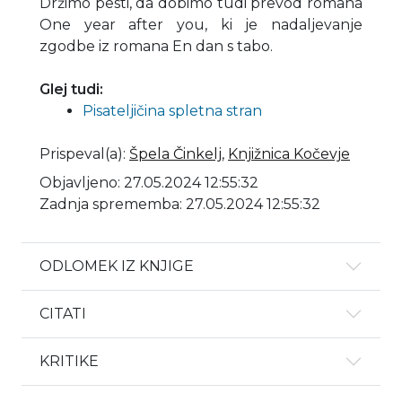
Držimo pesti, da dobimo tudi prevod romana
One year after you, ki je nadaljevanje
zgodbe iz romana En dan s tabo.
Glej tudi:
Pisateljičina spletna stran
Prispeval(a)
:
Špela Činkelj
,
Knjižnica Kočevje
Objavljeno: 27.05.2024 12:55:32
Zadnja sprememba: 27.05.2024 12:55:32
ODLOMEK IZ KNJIGE
CITATI
KRITIKE