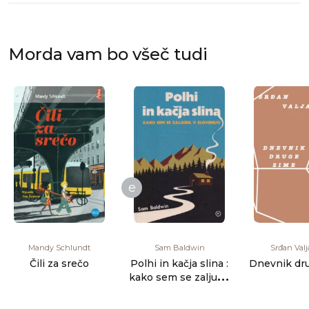
Morda vam bo všeč tudi
e
Mandy Schlundt
Sam Baldwin
Srđan Valj
Čili za srečo
Polhi in kačja slina :
Dnevnik dr
kako sem se zaljubil
v Slovenijo