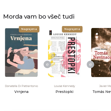
Morda vam bo všeč tudi
Nagrajena
Nagrajena
e
e
Donatella Di Pietrantonio
Louise Kennedy
Javier Ma
Vrnjena
Prestopki
Tomás Ne