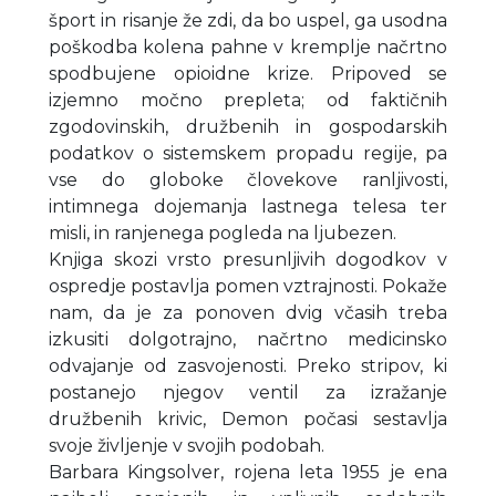
šport in risanje že zdi, da bo uspel, ga usodna
poškodba kolena pahne v kremplje načrtno
spodbujene opioidne krize. Pripoved se
izjemno močno prepleta; od faktičnih
zgodovinskih, družbenih in gospodarskih
podatkov o sistemskem propadu regije, pa
vse do globoke človekove ranljivosti,
intimnega dojemanja lastnega telesa ter
misli, in ranjenega pogleda na ljubezen.
Knjiga skozi vrsto presunljivih dogodkov v
ospredje postavlja pomen vztrajnosti. Pokaže
nam, da je za ponoven dvig včasih treba
izkusiti dolgotrajno, načrtno medicinsko
odvajanje od zasvojenosti. Preko stripov, ki
postanejo njegov ventil za izražanje
družbenih krivic, Demon počasi sestavlja
svoje življenje v svojih podobah.
Barbara Kingsolver, rojena leta 1955 je ena