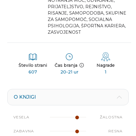
NOTRANJA MOČ
,
ODVAJANJE
,
PRIJATELJSTVO
,
REJNIŠTVO
,
RISANJE
,
SAMOPODOBA
,
SKUPINE
ZA SAMOPOMOČ
,
SOCIALNA
PSIHOLOGIJA
,
ŠPORTNA KARIERA
,
ZASVOJENOST
Število strani
Čas branja
Nagrade
607
20-21 ur
1
O KNJIGI
VESELA
ŽALOSTNA
ZABAVNA
RESNA