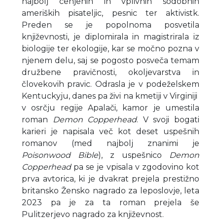
najbolj cenjenih in vplivnih sodobnih
ameriških pisateljic, pesnic ter aktivistk.
Preden se je popolnoma posvetila
književnosti, je diplomirala in magistrirala iz
biologije ter ekologije, kar se močno pozna v
njenem delu, saj se pogosto posveča temam
družbene pravičnosti, okoljevarstva in
človekovih pravic. Odrasla je v podeželskem
Kentuckyju, danes pa živi na kmetiji v Virginiji
v osrčju regije Apalači, kamor je umestila
roman
Demon Copperhead
. V svoji bogati
karieri je napisala več kot deset uspešnih
romanov (med najbolj znanimi je
Poisonwood Bible
), z uspešnico
Demon
Copperhead
pa se je vpisala v zgodovino kot
prva avtorica, ki je dvakrat prejela prestižno
britansko Žensko nagrado za leposlovje, leta
2023 pa je za ta roman prejela še
Pulitzerjevo nagrado za književnost.