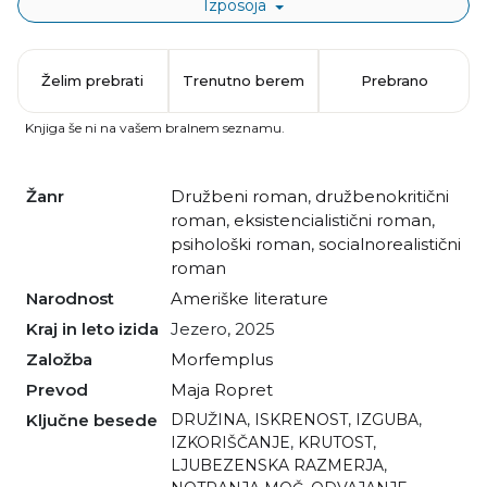
Izposoja
Želim prebrati
Trenutno berem
Prebrano
Knjiga še ni na vašem bralnem seznamu.
Žanr
družbeni roman
,
družbenokritični
roman
,
eksistencialistični roman
,
psihološki roman
,
socialnorealistični
roman
Narodnost
Ameriške literature
Kraj in leto izida
Jezero, 2025
Založba
Morfemplus
Prevod
Maja Ropret
Ključne besede
DRUŽINA
,
ISKRENOST
,
IZGUBA
,
IZKORIŠČANJE
,
KRUTOST
,
LJUBEZENSKA RAZMERJA
,