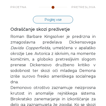
PRIJETNA
PRETRESLJIVA
Poglej vse
Odraščanje skozi preživetje
Roman Barbare Kingsolver je predrzna in
zmagoslavna predelava Dickensovega
Davida Copperfielda
, umeščena v apalaško
okrožje Lee. Avtorica z iskrivim, na momente
komičnim, a globoko pretresljivim slogom
prenese Dickensovo družbeno kritiko v
sodobnost ter skozi oči mladega Demona
izriše surovo fresko ameriškega socialnega
dna.
Demonovo otroštvo zaznamuje neizprosna
krutost in anomalije rejniškega sistema.
Birokratsko zanemarjanje in izkoriščanje za
delo ga zaznamujeta že zgodaj. Ko se skozi