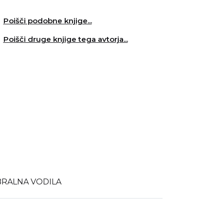
Poišči podobne knjige...
Poišči druge knjige tega avtorja...
BRALNA VODILA