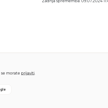
Zadnja sprememba: 09.07.2024 11:
 se morate
prijaviti
.
gle