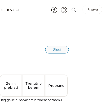
Prijava
JE KNJIGE
Sledi
Želim
Trenutno
Prebrano
prebrati
berem
Knjiga še ni na vašem bralnem seznamu.