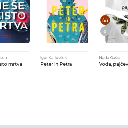
e
kson
Igor Karlovšek
Nada Gašić
isto mrtva
Peter in Petra
Voda, pajčev