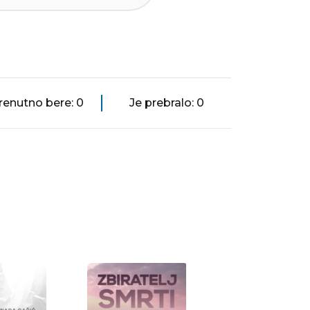
renutno bere: 0
Je prebralo: 0
e
J. K. Rowling