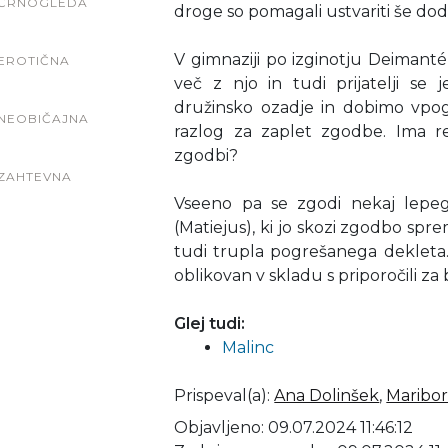
ČRNOGLEDA
droge so pomagali ustvariti še dod
V gimnaziji po izginotju Deimant
EROTIČNA
več z njo in tudi prijatelji se
družinsko ozadje in dobimo vpog
NEOBIČAJNA
razlog za zaplet zgodbe. Ima re
zgodbi?
ZAHTEVNA
Vseeno pa se zgodi nekaj lepeg
(Matiejus), ki jo skozi zgodbo spre
tudi trupla pogrešanega dekleta.
oblikovan v skladu s priporočili za b
Glej tudi:
Malinc
Prispeval(a)
:
Ana Dolinšek
,
Maribor
Objavljeno: 09.07.2024 11:46:12