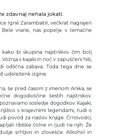
 že zdavnaj nehala jokati.
jice Ignè Zarambaitè, večkrat nagrajen
m Bele vrane, nas popelje v temačne
, kako bi skupina najstnikov čim bolj
ožnja s kajaki in noč v zapuščeni hiši,
zdi odlična zabava. Toda tega dne se
d udeleženk izgine.
Ana, še pred časom z imenom Anika, se
čne dogodivščine šestih najstnikov.
poznavamo sosledje dogodkov. Kajaki,
knjižico s krajevnimi legendami, tudi o
 tudi povod za naslov knjige. Črnovodci,
ljali ribiške čolne in ljudi na njih. Že
ušje srhljivo in zlovešče. Alkohol in