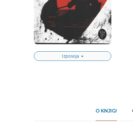
Izposoja
O KNJIGI