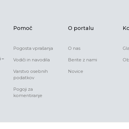
Pomoč
O portalu
Ko
Pogosta vprašanja
O nas
Gl
 –
Vodiči in navodila
Berite z nami
Ob
Varstvo osebnih
Novice
podatkov
Pogoji za
komentiranje