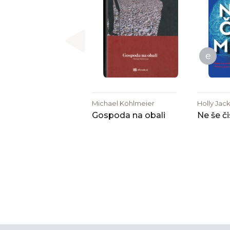
e
Michael Köhlmeier
Holly Jac
Gospoda na obali
Ne še č