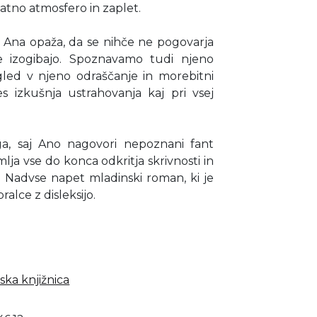
atno atmosfero in zaplet.
é Ana opaža, da se nihče ne pogovarja
 je izogibajo. Spoznavamo tudi njeno
led v njeno odraščanje in morebitni
s izkušnja ustrahovanja kaj pri vsej
a, saj Ano nagovori nepoznani fant
mlja vse do konca odkritja skrivnosti in
 Nadvse napet mladinski roman, ki je
ralce z disleksijo.
ska knjižnica