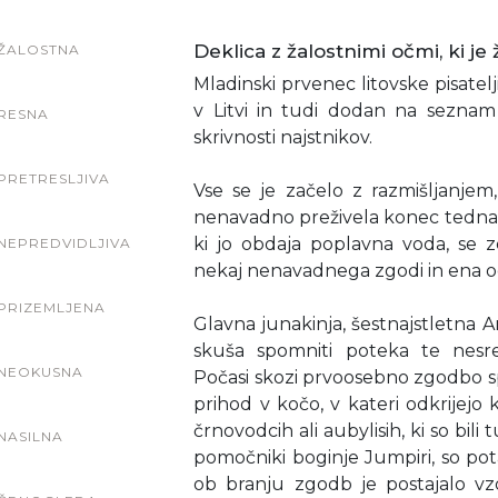
Deklica z žalostnimi očmi, ki je
ŽALOSTNA
Mladinski prvenec litovske pisatel
v Litvi in tudi dodan na sezna
RESNA
skrivnosti najstnikov.
PRETRESLJIVA
Vse se je začelo z razmišljanjem
nenavadno preživela konec tedna. V
ki jo obdaja poplavna voda, se 
NEPREDVIDLJIVA
nekaj nenavadnega zgodi in ena o
PRIZEMLJENA
Glavna junakinja, šestnajstletna 
skuša spomniti poteka te nesre
NEOKUSNA
Počasi skozi prvoosebno zgodbo s
prihod v kočo, v kateri odkrijejo 
črnovodcih ali aubylisih, ki so bili
NASILNA
pomočniki boginje Jumpiri, so potap
ob branju zgodb je postajalo vzd