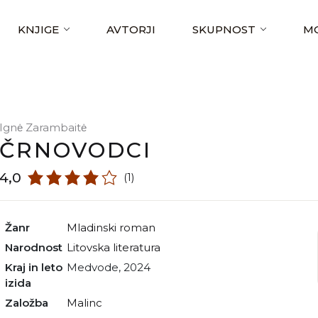
KNJIGE
AVTORJI
SKUPNOST
MO
Ignė Zarambaitė
ČRNOVODCI
4,0
(1)
Žanr
mladinski roman
Narodnost
litovska literatura
Kraj in leto
Medvode, 2024
izida
Založba
Malinc