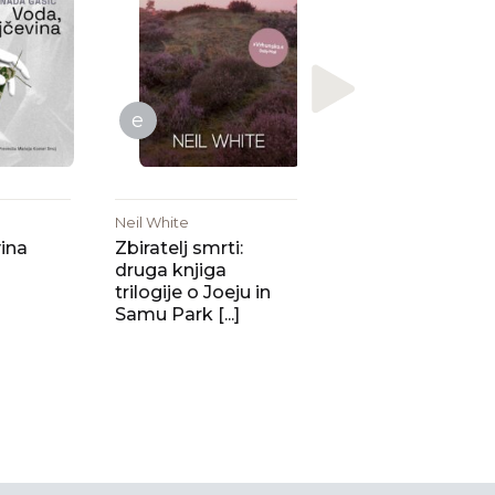
Nemirna kri
e
Neil White
ina
Zbiratelj smrti:
druga knjiga
trilogije o Joeju in
Samu Park [...]