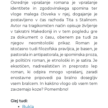
Osrednje vprašanje romana je vprašanje
identitete in zgodovinskega spomina ter
vloge malega človeka v njej, dogajanje je
postavljeno v čas razhoda Tita s Stalinom.
Avtor na tragikomičen način opisuje življenje
v takratni Makedoniji in v tem pogledu gre
za dokument o času, obenem pa tudi za
njegov neomitološki prikaz. Roman je
istočasno tudi filozofska pravljica, je basen, je
pastorala in antipastorala, je spominska proza,
je politični roman, je etnološki in je satira. Je
eksotičen, nadrealističen in preprosto lep
roman, ki odpira mnogo vprašanj, zaradi
enostavne pripovedi pa bralno dosegljiv
vsem bralcem. In kakšno vlogo ob vsem tem
zavzemajo koze? Pomembno!
Glej tudi:
Bukla