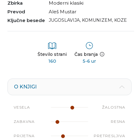
Zbirka
Moderni klasiki
Prevod
Aleš Mustar
Ključne besede
JUGOSLAVIJA
,
KOMUNIZEM
,
KOZE
Število strani
Čas branja
160
5-6 ur
O KNJIGI
VESELA
ŽALOSTNA
ZABAVNA
RESNA
PRIJETNA
PRETRESLJIVA