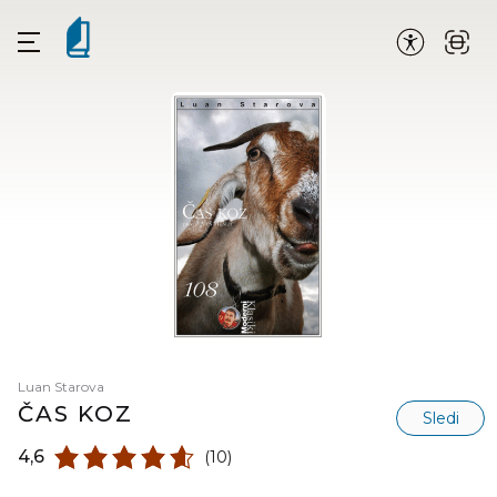
Luan Starova
ČAS KOZ
Sledi
4,6
(10)