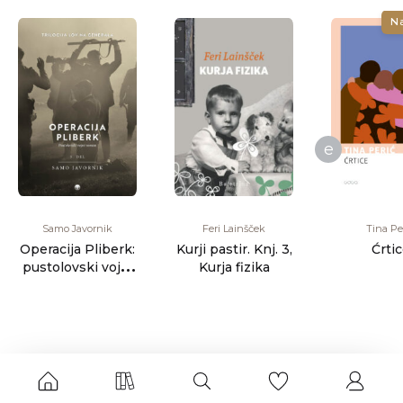
N
e
Samo Javornik
Feri Lainšček
Tina Pe
Operacija Pliberk:
Kurji pastir. Knj. 3,
Ćrti
pustolovski vojni
Kurja fizika
roman