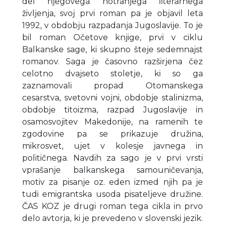
del njegovega notranjega literarnega
življenja, svoj prvi roman pa je objavil leta
1992, v obdobju razpadanja Jugoslavije. To je
bil roman Očetove knjige, prvi v ciklu
Balkanske sage, ki skupno šteje sedemnajst
romanov. Saga je časovno razširjena čez
celotno dvajseto stoletje, ki so ga
zaznamovali propad Otomanskega
cesarstva, svetovni vojni, obdobje stalinizma,
obdobje titoizma, razpad Jugoslavije in
osamosvojitev Makedonije, na ramenih te
zgodovine pa se prikazuje družina,
mikrosvet, ujet v kolesje javnega in
političnega. Navdih za sago je v prvi vrsti
vprašanje balkanskega samouničevanja,
motiv za pisanje oz. eden izmed njih pa je
tudi emigrantska usoda pisateljeve družine.
ČAS KOZ je drugi roman tega cikla in prvo
delo avtorja, ki je prevedeno v slovenski jezik.