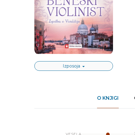
Izposoja
O KNJIGI
VESELA