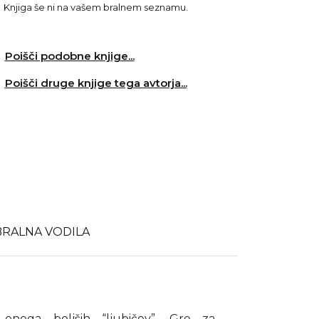
Knjiga še ni na vašem bralnem seznamu.
Poišči podobne knjige...
Poišči druge knjige tega avtorja...
BRALNA VODILA
 enega boljših “ljubičev”. Gre za