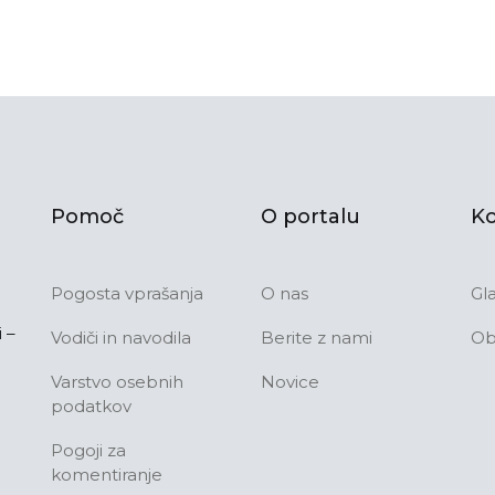
Pomoč
O portalu
Ko
Pogosta vprašanja
O nas
Gl
 –
Vodiči in navodila
Berite z nami
Ob
Varstvo osebnih
Novice
podatkov
Pogoji za
komentiranje