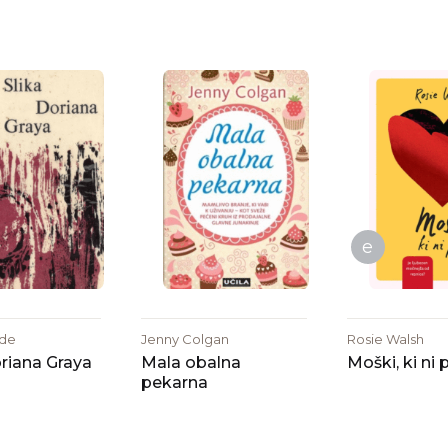
e
lde
Jenny Colgan
Rosie Walsh
oriana Graya
Mala obalna
Moški, ki ni 
pekarna