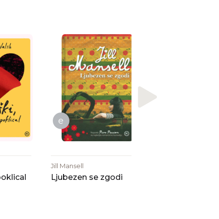
J. L. Carr
Mesec dni na
podeželju
e
Jill Mansell
poklical
Ljubezen se zgodi