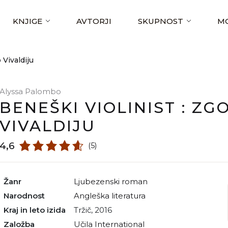
KNJIGE
AVTORJI
SKUPNOST
MO
 Vivaldiju
Alyssa Palombo
BENEŠKI VIOLINIST : ZG
VIVALDIJU
4,6
(5)
Žanr
ljubezenski roman
Narodnost
angleška literatura
Kraj in leto izida
Tržič, 2016
Založba
Učila International