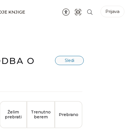
Prijava
JE KNJIGE
ODBA O
Sledi
Želim
Trenutno
Prebrano
prebrati
berem