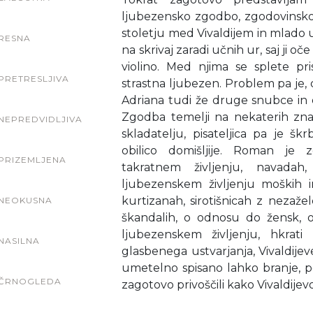
ljubezensko zgodbo, zgodovinsko f
stoletju med Vivaldijem in mlado
RESNA
na skrivaj zaradi učnih ur, saj ji oč
violino. Med njima se splete pr
PRETRESLJIVA
strastna ljubezen. Problem pa je, 
Adriana tudi že druge snubce in 
Zgodba temelji na nekaterih znan
NEPREDVIDLJIVA
skladatelju, pisateljica pa je šk
obilico domišljije. Roman je
PRIZEMLJENA
takratnem življenju, navadah
ljubezenskem življenju moških in
kurtizanah, sirotišnicah z nezažel
NEOKUSNA
škandalih, o odnosu do žensk,
ljubezenskem življenju, hkra
NASILNA
glasbenega ustvarjanja, Vivaldijev
umetelno spisano lahko branje, p
ČRNOGLEDA
zagotovo privoščili kako Vivaldijevo