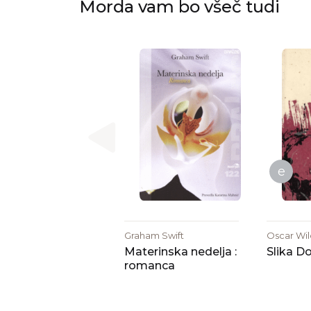
Morda vam bo všeč tudi
e
Graham Swift
Oscar Wi
Materinska nedelja :
Slika D
romanca