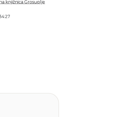
a knjižnica Grosuplje
34:27