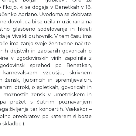
ikcijo, ki se dogaja v Benetkah v 18.
 učenko Adriano. Uvodoma se dobivata
e ne dovoli, da bi se učila muziciranja na
istno glasbeno sodelovanje in hkrati
da je Vivaldi duhovnik. V tem času ima
oče ima zanjo svoje ženitvene načrte.
ih dejstvih in zapisanih govoricah o
rbine v zgodovinskih virih zapolnila z
 zgodovinski sprehod po Benetkah,
, karnevalskem vzdušju, skrivnem
 žensk, ljubimcih in spremljevalcih,
enimi otroki, o spletkah, govoricah in
 o možnostih žensk v umetniškem in
ti pa prežet s čutnim poznavanjem
ega življenja ter koncertih. Vsekakor –
olno preobratov, po katerem si boste
 skladbo:).