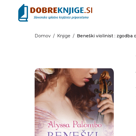
Domov
/
Knjige
/
Beneški violinist : zgodba o