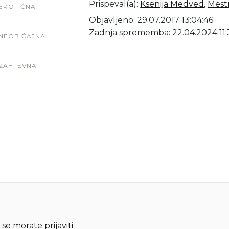
Prispeval(a)
:
Ksenija Medved
,
Mestn
EROTIČNA
Objavljeno: 29.07.2017 13:04:46
Zadnja sprememba: 22.04.2024 11:
NEOBIČAJNA
ZAHTEVNA
 se morate
prijaviti
.