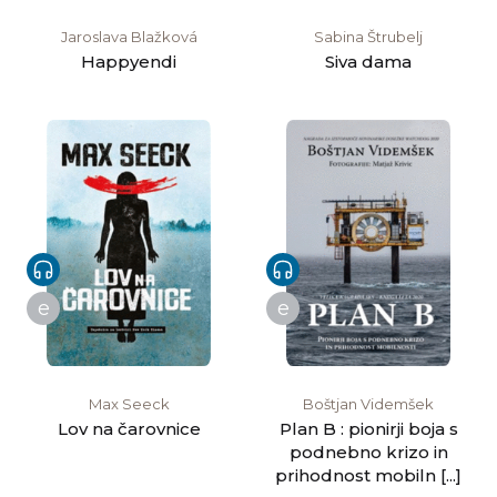
Jaroslava Blažková
Sabina Štrubelj
Happyendi
Siva dama
e
e
Max Seeck
Boštjan Videmšek
Lov na čarovnice
Plan B : pionirji boja s
podnebno krizo in
prihodnost mobiln [...]