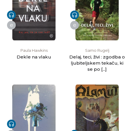
e
e
Paula Hawkins
Samo Rugelj
Dekle na vlaku
Delaj, teci, živi : zgodba o
ljubiteljskem tekaču, ki
se po [...]