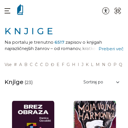
KNJIGE
Na portalu je trenutno
6517
zapisov o knjigah
najrazličnejših žanrov – od romanov, kratke proze in
Preberi več
poezije do spominov, esejev, potopisov,
poljudnoznanstvenih del … Ne glede na to, ali ste
Vse
#
A
B
C
Č
Ć
D
Đ
E
F
G
H
I
J
K
L
M
N
O
P
Q
R
ljubitelji klasike, sodobnih literarnih del ali najnovejših
knjižnih uspešnic – med bralnimi priporočili boste
gotovo našli pravo knjigo zase.
Knjige
(
23
)