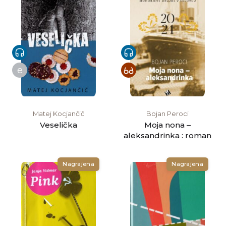
e
Matej Kocjančič
Bojan Peroci
Veselička
Moja nona –
aleksandrinka : roman
Nagrajena
Nagrajena