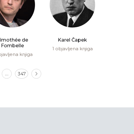
imothée de
Karel Čapek
Fombelle
1 objavljena knjiga
bjavljena knjiga
…
347