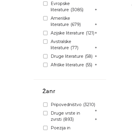
Evropske
literature
(3085)
+
Ameriške
literature
(679)
+
Azijske literature
(121)
+
Avstralske
literature
(77)
+
Druge literature
(58)
+
Afriške literature
(55)
+
Žanr
Pripovedništvo
(3210)
+
Druge vrste in
zvrsti
(893)
+
Poezija in