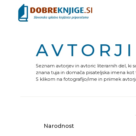
AVTORJI
Seznam avtorjev in avtoric literarnih del, ki
znana tuja in domača pisateljska imena kot t
S klikom na fotografijo/ime in priimek avto
njegovih knjig na portalu.
Narodnost