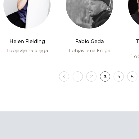
Helen Fielding
Fabio Geda
T
1 objavljena knjiga
1 objavljena knjiga
1 o
1
2
3
4
5