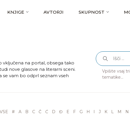
KNJIGE
AVTORJI
SKUPNOST
MO
 so vključena na portal, obsega tako
udi nove glasove na literarni sceni.
Vpišite vsaj t
rja se vam bo odprl seznam vseh
tematike...
VSE
#
A
B
C
Č
Ć
D
Đ
E
F
G
H
I
J
K
L
M
N