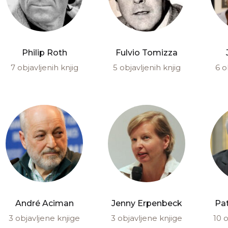
Philip Roth
Fulvio Tomizza
7 objavljenih knjig
5 objavljenih knjig
6 o
André Aciman
Jenny Erpenbeck
Pa
3 objavljene knjige
3 objavljene knjige
10 o