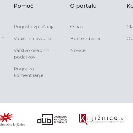
Pomoč
O portalu
Ko
Pogosta vprašanja
O nas
Gl
 –
Vodiči in navodila
Berite z nami
Ob
Varstvo osebnih
Novice
podatkov
Pogoji za
komentiranje