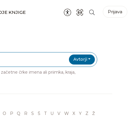
Prijava
JE KNJIGE
Avtorji
ri začetne črke imena ali priimka, kraja,
O
P
Q
R
S
Š
T
U
V
W
X
Y
Z
Ž