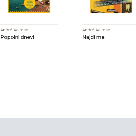
André Aciman
André Aciman
Popolni dnevi
Najdi me