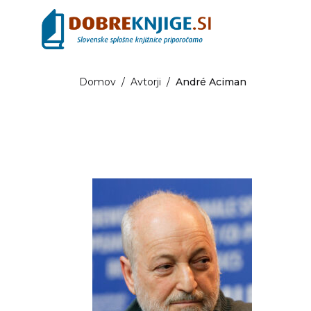
Domov
/
Avtorji
/
André Aciman