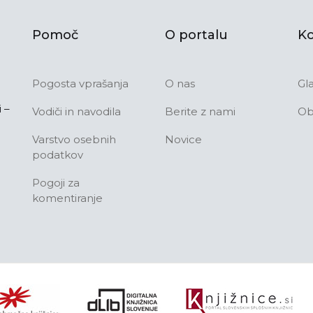
Pomoč
O portalu
Ko
Pogosta vprašanja
O nas
Gl
 –
Vodiči in navodila
Berite z nami
Ob
Varstvo osebnih
Novice
podatkov
Pogoji za
komentiranje