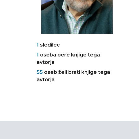
1
sledilec
1
oseba bere knjige tega
avtorja
55
oseb želi brati knjige tega
avtorja