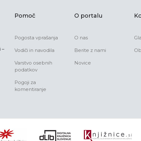
Pomoč
O portalu
Ko
Pogosta vprašanja
O nas
Gl
 –
Vodiči in navodila
Berite z nami
Ob
Varstvo osebnih
Novice
podatkov
Pogoji za
komentiranje