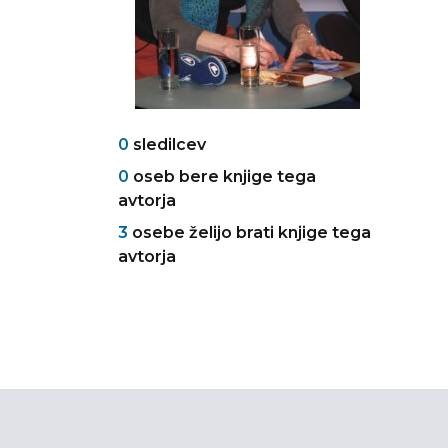
0
sledilcev
0
oseb bere knjige tega
avtorja
3
osebe želijo brati knjige tega
avtorja