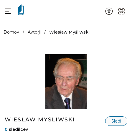
Domov
/
Avtorji
/
Wiesław Myśliwski
WIESŁAW MYŚLIWSKI
Sledi
0
sledilcev