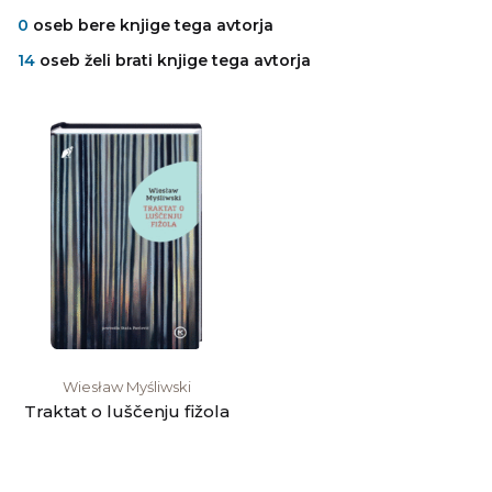
0
oseb bere knjige tega avtorja
14
oseb želi brati knjige tega avtorja
Wiesław Myśliwski
Traktat o luščenju fižola