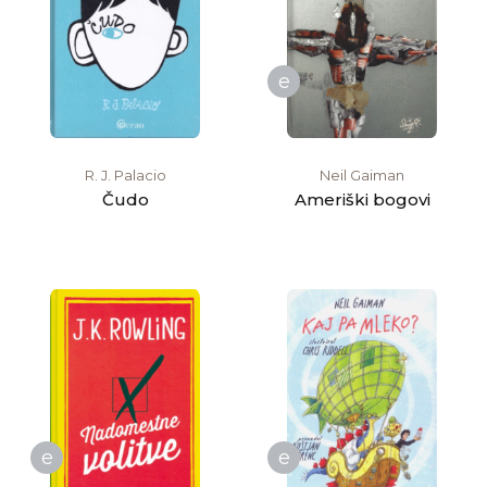
e
R. J. Palacio
Neil Gaiman
Čudo
Ameriški bogovi
e
e