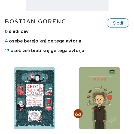
BOŠTJAN GORENC
Sledi
0
sledilcev
4
osebe berejo knjige tega avtorja
17
oseb želi brati knjige tega avtorja