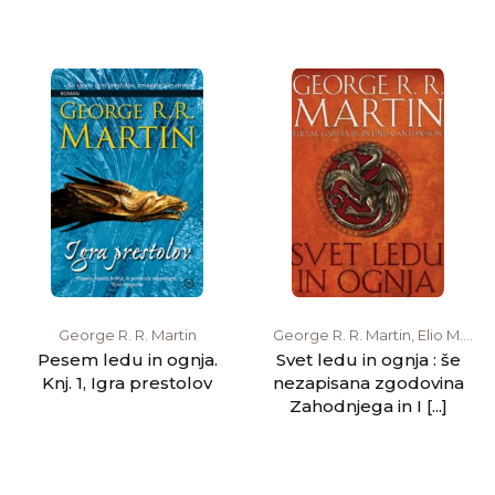
George R. R. Martin
George R. R. Martin, Elio M.
García, Linda Antonsson
Pesem ledu in ognja.
Svet ledu in ognja : še
Knj. 1, Igra prestolov
nezapisana zgodovina
Zahodnjega in I [...]