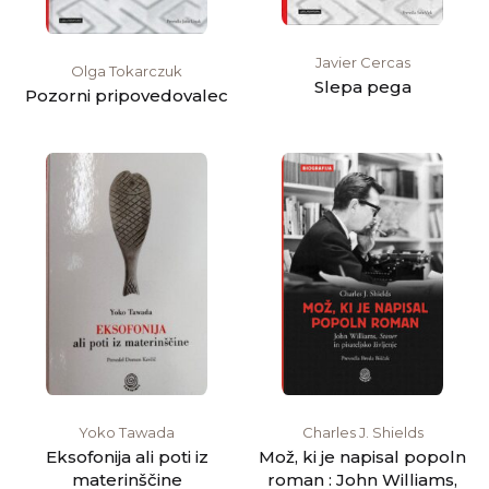
Javier Cercas
Olga Tokarczuk
Slepa pega
Pozorni pripovedovalec
Yoko Tawada
Charles J. Shields
Eksofonija ali poti iz
Mož, ki je napisal popoln
materinščine
roman : John Williams,