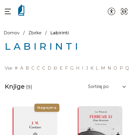
Domov
/
Zbirke
/
Labirinti
LABIRINTI
Vse
#
A
B
C
Č
Ć
D
Đ
E
F
G
H
I
J
K
L
M
N
O
P
Q
R
Knjige
(
9
)
Nagrajena