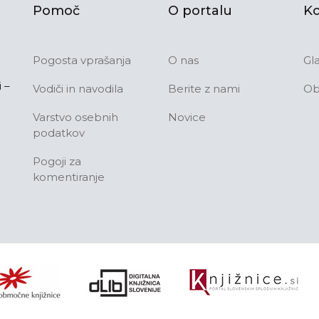
Pomoč
O portalu
Ko
Pogosta vprašanja
O nas
Gl
 –
Vodiči in navodila
Berite z nami
Ob
Varstvo osebnih
Novice
podatkov
Pogoji za
komentiranje