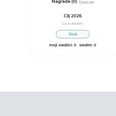
Nagrade (0)
Prikaži vse
Cilj 2026
Cilj ni določen.
Sledi
moji sledilci: 0
·
sledim: 0