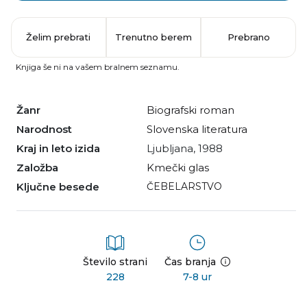
Želim prebrati
Trenutno berem
Prebrano
Knjiga še ni na vašem bralnem seznamu.
Žanr
biografski roman
Narodnost
slovenska literatura
Kraj in leto izida
Ljubljana, 1988
Založba
Kmečki glas
Ključne besede
ČEBELARSTVO
Število strani
Čas branja
228
7-8 ur