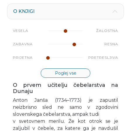
O KNJIGI
VESELA
ŽALOSTNA
ZABAVNA
RESNA
PRIJETNA
PRETRESLJIVA
Poglej vse
O prvem učitelju čebelarstva na
Dunaju
Anton Janša (1734–1773) je zapustil
neizbrisno sled ne samo v zgodovini
slovenskega čebelarstva, ampak tudi
v svetovnem merilu. Že kot otrok se je
zaljubil v čebele, za katere ga je navdušil