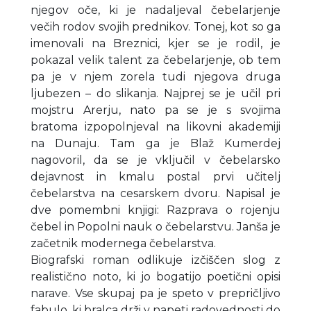
njegov oče, ki je nadaljeval čebelarjenje
večih rodov svojih prednikov. Tonej, kot so ga
imenovali na Breznici, kjer se je rodil, je
pokazal velik talent za čebelarjenje, ob tem
pa je v njem zorela tudi njegova druga
ljubezen – do slikanja. Najprej se je učil pri
mojstru Arerju, nato pa se je s svojima
bratoma izpopolnjeval na likovni akademiji
na Dunaju. Tam ga je Blaž Kumerdej
nagovoril, da se je vključil v čebelarsko
dejavnost in kmalu postal prvi učitelj
čebelarstva na cesarskem dvoru. Napisal je
dve pomembni knjigi: Razprava o rojenju
čebel in Popolni nauk o čebelarstvu. Janša je
začetnik modernega čebelarstva.
Biografski roman odlikuje izčiščen slog z
realistično noto, ki jo bogatijo poetični opisi
narave. Vse skupaj pa je speto v prepričljivo
fabulo, ki bralca drži v napeti radovednosti do