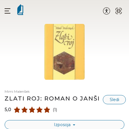
Mimi Malenšek
ZLATI ROJ: ROMAN O JANŠI
Sledi
5,0
(1)
Izposoja