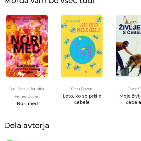
Morda vam bo všeč tudi
Jodi Picoult, Jennifer
Petra Postert
Franc Ši
Leto, ko so prišle
Moje življ
Finney Boylan
čebele
čebela
Nori med
avtobiogr
Dela avtorja