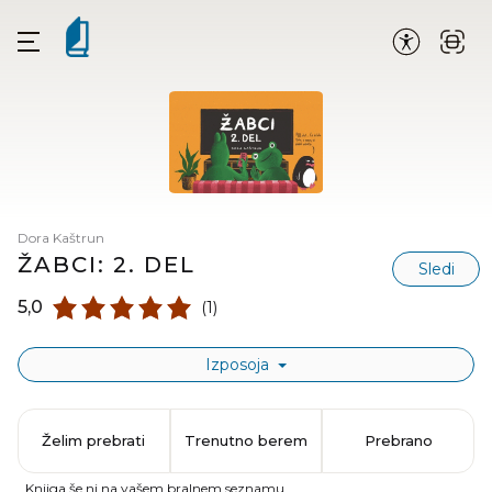
Dora Kaštrun
ŽABCI: 2. DEL
Sledi
5,0
(1)
Izposoja
Želim prebrati
Trenutno berem
Prebrano
Knjiga še ni na vašem bralnem seznamu.