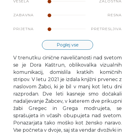
VESELA
ŽALOSTNA
ZABAVNA
RESNA
PRIJETNA
PRETRESLJIVA
Poglej vse
V trenutku cinične naveličanosti nad svetom
se je Dora Kaštrun, oblikovalka vizualnih
komunikacij, domislila kratkih komičnih
stripov. V letu 2021 je izdala knjižni prvenec z
naslovom Žabci, ki je bil v manj kot letu dni
razprodan. Dve leti kasneje smo dočakali
nadaljevanje Žabcev, v katerem dve prikupni
žabi Gregec in Grega modrujeta, se
sprašujeta in včasih obupujeta nad svetom.
Ponazarjata tako moško kot žensko naravo.
Vse počneta v dvoje, saj sta vendar dvoživki in