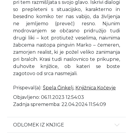
pri tem razmišljata s svojo glavo. Iskrivi dialogi
so prepleteni s situacijsko, karakterno in
besedno komiko ter nas vabijo, da življenja
ne jemljemo (preveč) resno. Njunim
modrovanjem se občasno pridružijo tudi
drugi liki – kot protiutež veselima, naivnima
žabcema nastopa pingvin Marko – čemeren,
zamorjen realist, ki je požel veliko zanimanja
pri bralcih. Krasi tudi naslovnico te prikupne,
duhovite knjižice, ob kateri se boste
zagotovo od srca nasmejali.
Prispeval(a)
:
Špela Činkelj
,
Knjižnica Kočevje
Objavljeno: 06.11.2023 12:54:03
Zadnja sprememba: 22.04.2024 11:54:09
ODLOMEK IZ KNJIGE