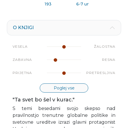
193
6-7 ur
O KNJIGI
VESELA
ŽALOSTNA
ZABAVNA
RESNA
PRIJETNA
PRETRESLJIVA
Poglej vse
"Ta svet bo šel v kurac."
S temi besedami svojo skepso nad
pravilnostjo trenutne globalne politike in
svetovne ureditve izrazi glavni protagonist