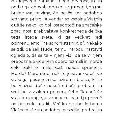
Hudejevega romanesknega prvenca, in jih
podkrepi z dovolj tehtnimi argumenti, da mu
bralec vsaj prikima, če ne že kar podobno
jedrnato pritrdi. A vendar se vsebina Vlažnih
duš še nekoliko bolj osredotoči na značajske
značilnosti prebivalstva konkretnega delčka
tega istega sveta, ki ga večkrat radi
poimenujemo “na sončni strani Alp”. Nekako
se zdi, da želi Hudej temu narodu nastaviti
ogledalo, da se ta v njem vidi, da se v njem
prepozna, o videnem dobro razmisli in morda
celo kakšno malenkost nekoč spremeni.
Morda? Morda tudi ne? To je stvar odločitve
vsakega posameznika oziroma bralca, ki se
bo Vlažne duše nekoč odločil prebrati. Ta
svet bo v vsakem primeru šel v “kurac”, še
vsak do zdaj je, a vendar se nam tja preveč
ne bi smelo muditi. Več ko nas bo, ki bomo
Vlažne duše (in podobna besedila) prebrali in