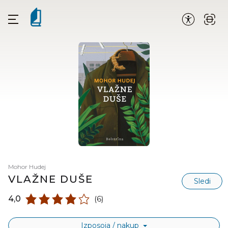
Mohor Hudej
VLAŽNE DUŠE
Sledi
4,0
(6)
Izposoja / nakup