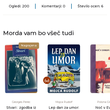
Ogledi: 200
Komentarji: 0
Število ocen: 6
Morda vam bo všeč tudi
Nagrajena
Georges Perec
Mojca Rudolf
Polona G
Stvari : zgodba iz
Lep dan za umor:
Noč v E