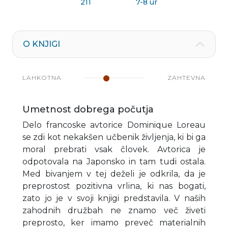
211
7-8 ur
O KNJIGI
LAHKOTNA
ZAHTEVNA
Umetnost dobrega počutja
Delo francoske avtorice Dominique Loreau
se zdi kot nekakšen učbenik življenja, ki bi ga
moral prebrati vsak človek. Avtorica je
odpotovala na Japonsko in tam tudi ostala.
Med bivanjem v tej deželi je odkrila, da je
preprostost pozitivna vrlina, ki nas bogati,
zato jo je v svoji knjigi predstavila. V naših
zahodnih družbah ne znamo več živeti
preprosto, ker imamo preveč materialnih