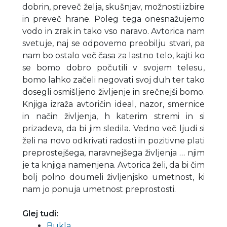
dobrin, preveč želja, skušnjav, možnosti izbire
in preveč hrane. Poleg tega onesnažujemo
vodo in zrak in tako vso naravo. Avtorica nam
svetuje, naj se odpovemo preobilju stvari, pa
nam bo ostalo več časa za lastno telo, kajti ko
se bomo dobro počutili v svojem telesu,
bomo lahko začeli negovati svoj duh ter tako
dosegli osmišljeno življenje in srečnejši bomo.
Knjiga izraža avtoričin ideal, nazor, smernice
in način življenja, h katerim stremi in si
prizadeva, da bi jim sledila. Vedno več ljudi si
želi na novo odkrivati radosti in pozitivne plati
preprostejšega, naravnejšega življenja … njim
je ta knjiga namenjena. Avtorica želi, da bi čim
bolj polno doumeli življenjsko umetnost, ki
nam jo ponuja umetnost preprostosti.
Glej tudi:
Bukla