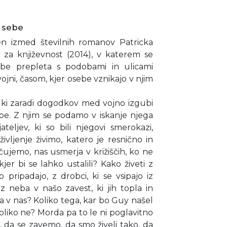
a sebe
en izmed številnih romanov Patricka
za književnost (2014), v katerem se
ebe prepleta s podobami in ulicami
ojni, časom, kjer osebe vznikajo v njim
 ki zaradi dogodkov med vojno izgubi
ebe. Z njim se podamo v iskanje njega
eljev, ki so bili njegovi smerokazi,
ivljenje živimo, katero je resnično in
ečujemo, nas usmerja v križiščih, ko ne
jer bi se lahko ustalili? Kako živeti z
pripadajo, z drobci, ki se vsipajo iz
 neba v našo zavest, ki jih topla in
a v nas? Koliko tega, kar bo Guy našel
koliko ne? Morda pa to le ni poglavitno
, da se zavemo, da smo živeli tako, da