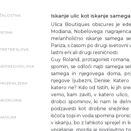
Iskanje ulic kot iskanje sameg
ŽALOSTNA
Ulica Boutiques obscures je ed
Modiana, Nobelovega nagrajenca 
RESNA
melanholično iskanje samega s
Pariza, s časom po drugi svetovni v
PRETRESLJIVA
lastni eni ali drugi resničnosti.
Guy Roland, protagonist romana,
spomin, se odloči najti samega s
NEPREDVIDLJIVA
samega in njegovega doma, prijat
njegove ljubezni, Denise. Katero ž
PRIZEMLJENA
katero ne? Kdo od tistih, ki jih sr
vemo, kam zaviti, v katero ulico, k
NEOKUSNA
drobci spominov, ki nam le delno 
podzavesti kot drobne snežinke z
iščoča topi in voda spomina pronic
NASILNA
v iskanju, bo z lahkoto sprejel in 
vprašanje, morda je poglavitno to