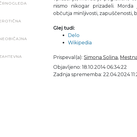
ČRNOGLEDA
nismo nikogar prizadeli. Morda 
občutja minljivosti, zapuščenosti, 
EROTIČNA
Glej tudi:
Delo
NEOBIČAJNA
Wikipedia
ZAHTEVNA
Prispeval(a)
:
Simona Solina
,
Mestna
Objavljeno: 18.10.2014 06:34:22
Zadnja sprememba: 22.04.2024 11: