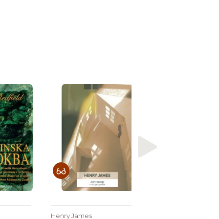
Nagrajena
Olga Tokarczuk
Popotovanje ljud
Knjige
Henry James