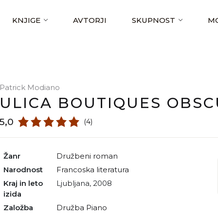
KNJIGE
AVTORJI
SKUPNOST
MO
Patrick Modiano
ULICA BOUTIQUES OBS
5,0
(4)
Žanr
družbeni roman
Narodnost
francoska literatura
Kraj in leto
Ljubljana, 2008
izida
Založba
Družba Piano