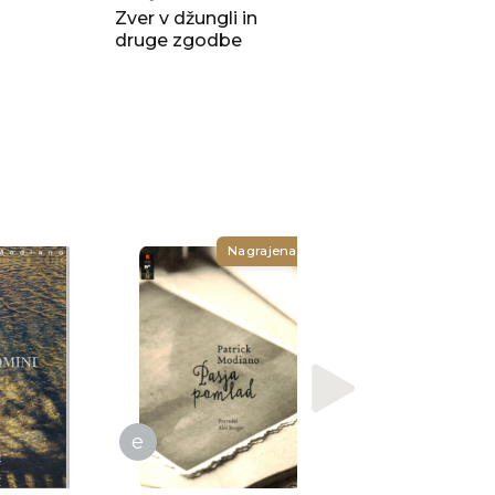
Zver v džungli in
druge zgodbe
e
Nagrajena
Patrick Modiano
Da se ne izgubiš 
okrog
e