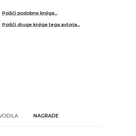
Poišči podobne knjige...
Poišči druge knjige tega avtorja...
VODILA
NAGRADE