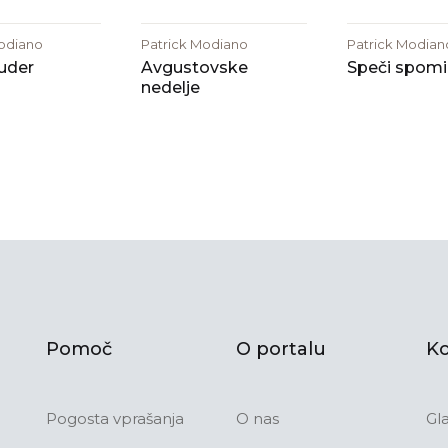
Modiano
Patrick Modiano
Patrick Modian
uder
Avgustovske
Speči spomi
nedelje
Pomoč
O portalu
Ko
Pogosta vprašanja
O nas
Gl