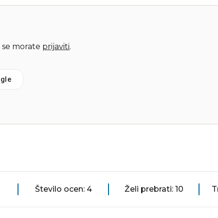
 se morate
prijaviti
.
gle
Število ocen: 4
Želi prebrati: 10
T