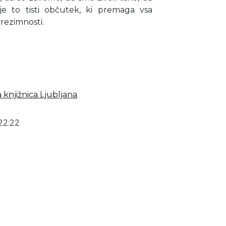
je to tisti občutek, ki premaga vsa
brezimnosti.
 knjižnica Ljubljana
22:22