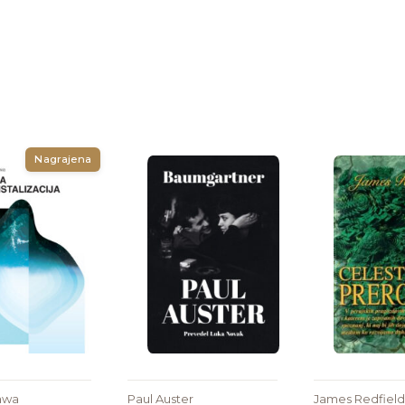
Nagrajena
awa
Paul Auster
James Redfield