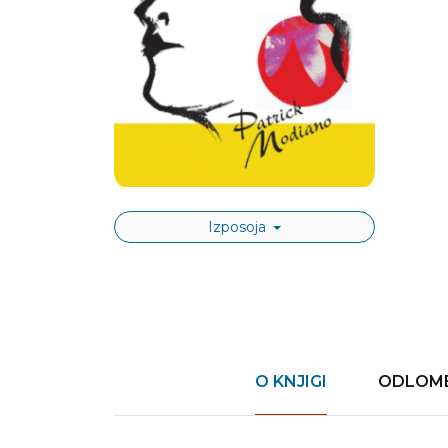
Izposoja
O KNJIGI
ODLOME