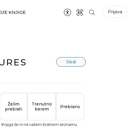
Prijava
JE KNJIGE
CURES
Sledi
Želim
Trenutno
Prebrano
prebrati
berem
Knjiga še ni na vašem bralnem seznamu.