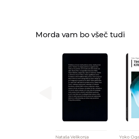
Morda vam bo všeč tudi
Nataša Velikonja
Yoko Og