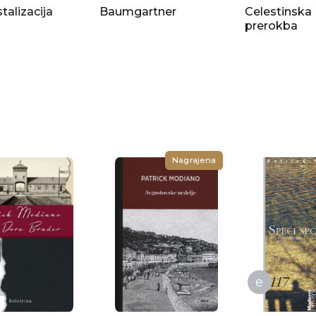
stalizacija
Baumgartner
Celestinska
prerokba
Nagrajena
e