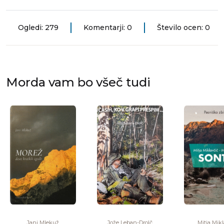
Ogledi: 279
Komentarji: 0
Število ocen: 0
Morda vam bo všeč tudi
Jani Mlekuž
Jože Leban-Drolč
Mitja Mikl