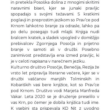
in pretekla Posoška dolina z mnogimi skritimi
naravnimi biseri, kjer se junaki pravljic
spopadajo s svojimi težavami. S kratkimi
poglavji in preprostim jezikom so Prav’ce pod
Krnom lahkotno branje za odrasle, lahko pa
po delu posegajo tudi mlajši. Knjiga nudi
bralcem kratek, a sladek vpogled v domišljijo
prebivalcev Zgornjega Posočja in prijetno
branje v samoti ali v družbi. Posebno
zanimivost predstavlja ena izmed pravljic, ki
je v celoti napisana v narečnem jeziku.
Kulturno društvo Posočje, Benečija, Rezija že
vrsto let pripravlja literarne večere, kjer se v
družbi vaščanov manjših Tolminskih in
Kobariških vasi bere knjižice, kot so Prav’ce
pod Krnom. Društvo vodi Marjeta Manfreda
Vakar. Leta 2020 se je druženje preselilo v
vas Krn, po čemer je dobila knjižica tudi ime.
K vsebini sta prispevala KD Nit z uvodno