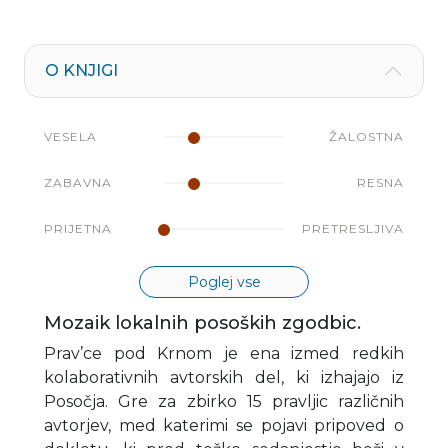
O KNJIGI
VESELA
ŽALOSTNA
ZABAVNA
RESNA
PRIJETNA
PRETRESLJIVA
Poglej vse
Mozaik lokalnih posoških zgodbic.
Prav’ce pod Krnom je ena izmed redkih
kolaborativnih avtorskih del, ki izhajajo iz
Posočja. Gre za zbirko 15 pravljic različnih
avtorjev, med katerimi se pojavi pripoved o