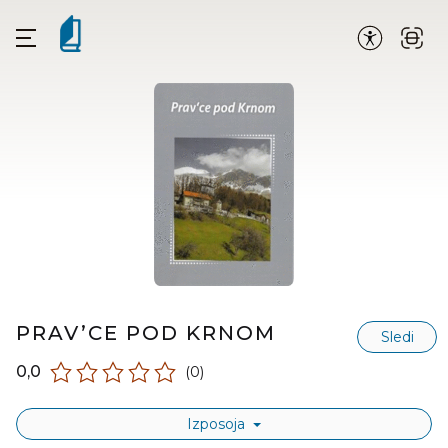
PRAV’CE POD KRNOM
Sledi
0,0
(0)
Izposoja