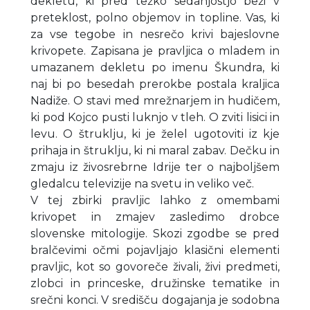
dekletu, ki pred težko sedanjostjo beži v
preteklost, polno objemov in topline. Vas, ki
za vse tegobe in nesrečo krivi bajeslovne
krivopete. Zapisana je pravljica o mladem in
umazanem dekletu po imenu Škundra, ki
naj bi po besedah prerokbe postala kraljica
Nadiže. O stavi med mrežnarjem in hudičem,
ki pod Kojco pusti luknjo v tleh. O zviti lisici in
levu. O štruklju, ki je želel ugotoviti iz kje
prihaja in štruklju, ki ni maral zabav. Dečku in
zmaju iz živosrebrne Idrije ter o najboljšem
gledalcu televizije na svetu in veliko več.
V tej zbirki pravljic lahko z omembami
krivopet in zmajev zasledimo drobce
slovenske mitologije. Skozi zgodbe se pred
bralčevimi očmi pojavljajo klasični elementi
pravljic, kot so govoreče živali, živi predmeti,
zlobci in princeske, družinske tematike in
srečni konci. V središču dogajanja je sodobna