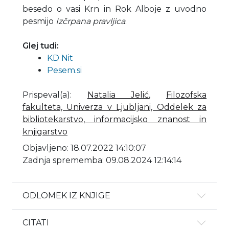
besedo o vasi Krn in Rok Alboje z uvodno
pesmijo
Izčrpana pravljica
.
Glej tudi:
KD Nit
Pesem.si
Prispeval(a)
:
Natalia Jelić
,
Filozofska
fakulteta, Univerza v Ljubljani, Oddelek za
bibliotekarstvo, informacijsko znanost in
knjigarstvo
Objavljeno: 18.07.2022 14:10:07
Zadnja sprememba: 09.08.2024 12:14:14
ODLOMEK IZ KNJIGE
CITATI