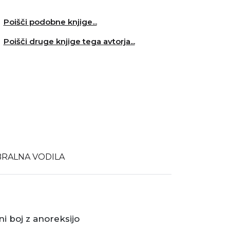
Poišči podobne knjige...
Poišči druge knjige tega avtorja...
BRALNA VODILA
ni boj z anoreksijo