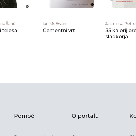
ić Šarić
Ian McEwan
Jasminka Petro
i telesa
Cementni vrt
35 kalorij br
sladkorja
Pomoč
O portalu
Ko