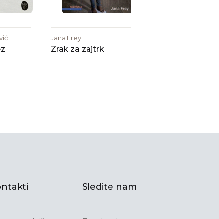
vić
Jana Frey
ez
Zrak za zajtrk
ntakti
Sledite nam