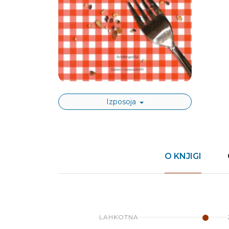
Izposoja
O KNJIGI
LAHKOTNA