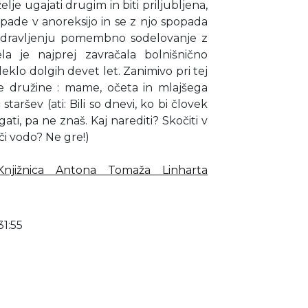
lje ugajati drugim in biti priljubljena,
ade v anoreksijo in se z njo spopada
i zdravljenju pomembno sodelovanje z
ela je najprej zavračala bolnišnično
leklo dolgih devet let. Zanimivo pri tej
ene družine : mame, očeta in mlajšega
taršev (ati: Bili so dnevi, ko bi človek
ti, pa ne znaš. Kaj narediti? Skočiti v
či vodo? Ne gre!)
Knjižnica Antona Tomaža Linharta
31:55