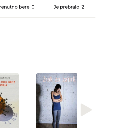
renutno bere: 0
Je prebralo: 2
Lisa Lynch
Beseda na R