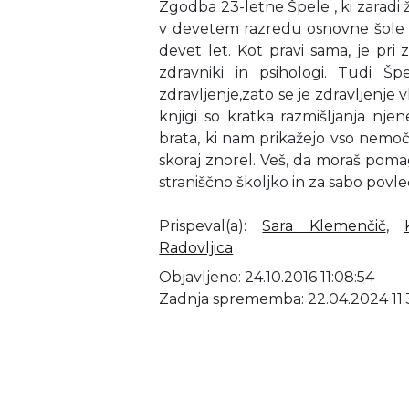
Zgodba 23-letne Špele , ki zaradi že
v devetem razredu osnovne šole p
devet let. Kot pravi sama, je pr
zdravniki in psihologi. Tudi Šp
zdravljenje,zato se je zdravljenje v
knjigi so kratka razmišljanja nj
brata, ki nam prikažejo vso nemoč s
skoraj znorel. Veš, da moraš pomaga
straniščno školjko in za sabo povle
Prispeval(a)
:
Sara Klemenčič
,
Radovljica
Objavljeno: 24.10.2016 11:08:54
Zadnja sprememba: 22.04.2024 11: