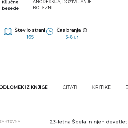
Ključne
ANOREKSIJA
,
DOŽIVLJANJE
BOLEZNI
besede
Število strani
Čas branja
165
5-6 ur
ODLOMEK IZ KNJIGE
CITATI
KRITIKE
23-letna Špela in njen devetlet
ZAHTEVNA