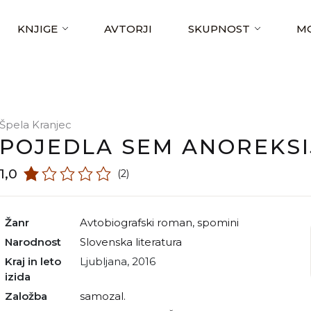
KNJIGE
AVTORJI
SKUPNOST
MO
Špela Kranjec
POJEDLA SEM ANOREKSI
1,0
(2)
Žanr
avtobiografski roman
,
spomini
Narodnost
slovenska literatura
Kraj in leto
Ljubljana, 2016
izida
Založba
samozal.