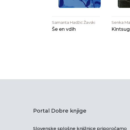
Samanta Hadžić Žavski
Senka Mar
Še en vdih
Kintsug
Portal Dobre knjige
Slovenske splošne knjižnice priporočamo