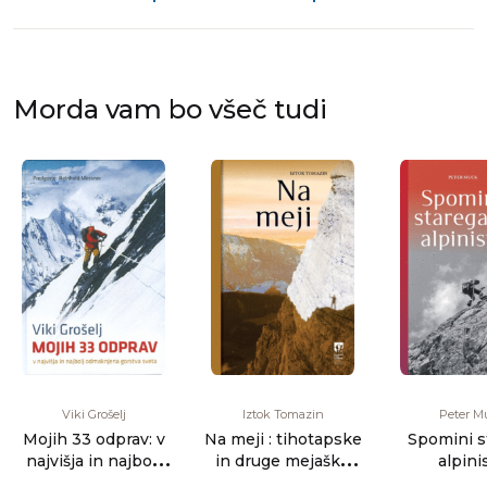
Morda vam bo všeč tudi
Viki Grošelj
Iztok Tomazin
Peter M
Mojih 33 odprav: v
Na meji : tihotapske
Spomini s
najvišja in najbolj
in druge mejaške
alpini
odmaknjena gorstva
zgodbe od Karavank