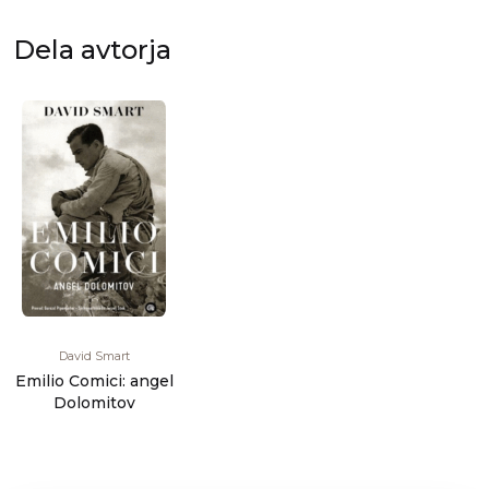
sv [...]
do [...]
Dela avtorja
David Smart
Emilio Comici: angel
Dolomitov