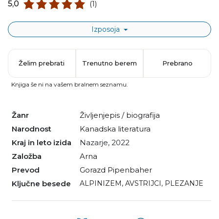
5,0
(1)
Izposoja
Želim prebrati
Trenutno berem
Prebrano
Knjiga še ni na vašem bralnem seznamu.
Žanr
življenjepis / biografija
Narodnost
kanadska literatura
Kraj in leto izida
Nazarje, 2022
Založba
Arna
Prevod
Gorazd Pipenbaher
Ključne besede
ALPINIZEM
,
AVSTRIJCI
,
PLEZANJE