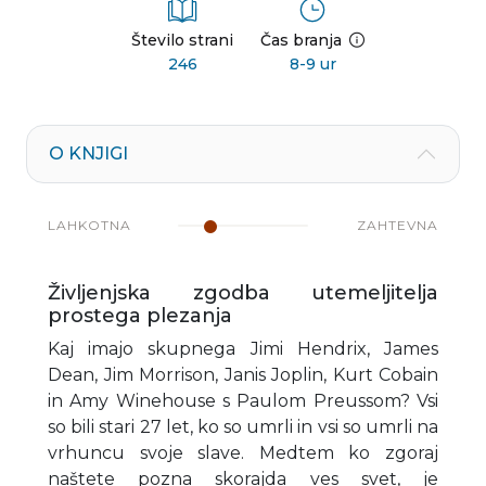
Število strani
Čas branja
246
8-9 ur
O KNJIGI
LAHKOTNA
ZAHTEVNA
Življenjska zgodba utemeljitelja
prostega plezanja
Kaj imajo skupnega Jimi Hendrix, James
Dean, Jim Morrison, Janis Joplin, Kurt Cobain
in Amy Winehouse s Paulom Preussom? Vsi
so bili stari 27 let, ko so umrli in vsi so umrli na
vrhuncu svoje slave. Medtem ko zgoraj
naštete pozna skorajda ves svet, je