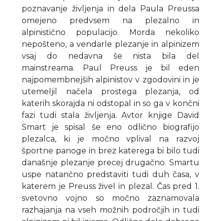
poznavanje življenja in dela Paula Preussa
omejeno predvsem na plezalno in
alpinistično populacijo. Morda nekoliko
nepošteno, a vendarle plezanje in alpinizem
vsaj do nedavna še nista bila del
mainstreama. Paul Preuss je bil eden
najpomembnejših alpinistov v zgodovini in je
utemeljil načela prostega plezanja, od
katerih skorajda ni odstopal in so ga v končni
fazi tudi stala življenja. Avtor knjige David
Smart je spisal še eno odlično biografijo
plezalca, ki je močno vplival na razvoj
športne panoge in brez katerega bi bilo tudi
današnje plezanje precej drugačno. Smartu
uspe natančno predstaviti tudi duh časa, v
katerem je Preuss živel in plezal. Čas pred 1.
svetovno vojno so močno zaznamovala
razhajanja na vseh možnih področjih in tudi