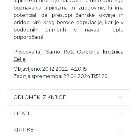
alpinizem ni bil izjema. Odlično delo dobrega
poznavalca alpinizma in zgodovine, ki ima
potencial, da prestopi žanrske okvirje in
pridobi širši krog beroče populacije, kot je v
podobnih primerih v navadi. Toplo
priporočam!
Prispeval(a)
:
Samo Roš
,
Osrednja knjižnica
Celje
Objavljeno: 20.12.2022 14:20:15
Zadnja sprememba: 22.04.2024 11:51:29
ODLOMEK IZ KNJIGE
CITATI
KRITIKE