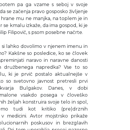
 potem pa ga vzame s seboj v svoje
 da se začenja pravo gosposko življenje
 hrane mu ne manjka, na toplem je in
r se kmalu izkaže, da ima gospod, ki je
lip Filipovič, s psom posebne načrte.
č si lahko dovolimo v njenem imenu in
mo? Kakšne so posledice, ko se človek
spreminjati naravo in naravne danosti
v in družbenega napredka? Vse to so
lu, ki je prvič postalo aktualnejše v
ko so svetovno javnost pretresli prvi
ukvarja Bulgakov. Danes, v dobi
malone vsakdo posega v človeško
ih željah konstruira svoje telo in spol,
o tudi kot kritiko (pre)drznih
 v medicini. Avtor mojstrsko prikaže
lucionarnih poskusov in brezglavih
ali. Pri tem uporablja precej nazorne