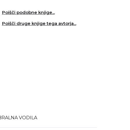
Poišči podobne knjige...
Poišči druge knjige tega avtorja...
BRALNA VODILA