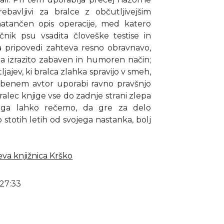
ebavljivi za bralce z občutljivejšim
atančen opis operacije, med katero
čnik psu vsadita človeške testise in
a pripovedi zahteva resno obravnavo,
a izrazito zabaven in humoren način;
jajev, ki bralca zlahka spravijo v smeh,
 Obenem avtor uporabi ravno pravšnjo
ralec knjige vse do zadnje strani zlepa
tega lahko rečemo, da gre za delo
stotih letih od svojega nastanka, bolj
eva knjižnica Krško
27:33