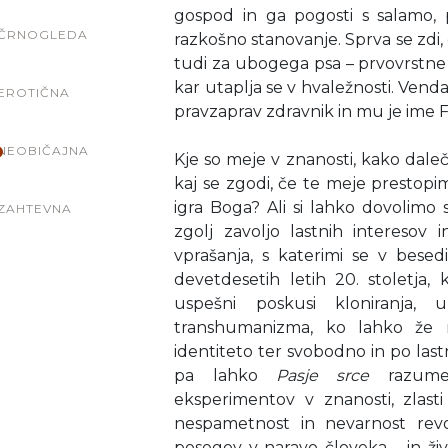
gospod in ga pogosti s salamo,
ČRNOGLEDA
razkošno stanovanje. Sprva se zdi,
tudi za ubogega psa – prvovrstne
kar utaplja se v hvaležnosti. Venda
EROTIČNA
pravzaprav zdravnik in mu je ime Fi
NEOBIČAJNA
Kje so meje v znanosti, kako dale
kaj se zgodi, če te meje prestopi
igra Boga? Ali si lahko dovolimo 
ZAHTEVNA
zgolj zavoljo lastnih intereso
vprašanja, s katerimi se v besedi
devetdesetih letih 20. stoletja, 
uspešni poskusi kloniranja, 
transhumanizma, ko lahko že 
identiteto ter svobodno in po lastn
pa lahko
Pasje srce
razumem
eksperimentov v znanosti, zlasti
nespametnost in nevarnost revo
posegov v naravo človeka – in živ