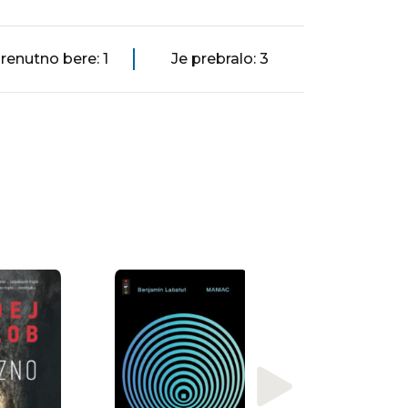
renutno bere: 1
Je prebralo: 3
Alice Zeniter
Umetnost izgub