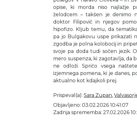
opise, ki morda niso najlažje pr
želodcem – takšen je denimo n
doktor Filipovič in njegov pomo
hipofizo. Kljub temu, da tematik
pa jo Bulgakovu uspe prikazati n
zgodba je polna kolobocij in pripetl
svoje pa doda tudi sočen jezik.
mero suspenza, ki zagotavlja, da b
ne odloži. Spričo vsega našte
izjemnega pomena, ki je danes, po 
aktualno kot kdajkoli prej.
Prispeval(a)
:
Sara Zupan
,
Valvasorj
Objavljeno: 03.02.2026 10:41:07
Zadnja sprememba: 27.02.2026 10: