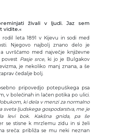
minjati živali v ljudi. Jaz sem
 vidite.«
 rodil leta 1891 v Kijevu in sodi med
nosti. Njegovo najbolj znano delo je
 ga uvrščamo med največje književne
na povest
Pasje srce
, ki jo je Bulgakov
jševizma, je nekoliko manj znana, a še
aprav čedalje bolj.
osebno pripovedjo potepuškega psa
, v bolečinah in lačen potika po ulici.
obukom, ki dela v menzi za normalno
 sveta ljudskega gospodarstva, me je
la levi bok. Kakšna gnida, pa še
er se stisne k mrzlemu zidu in si želi
na sreča: približa se mu neki neznan