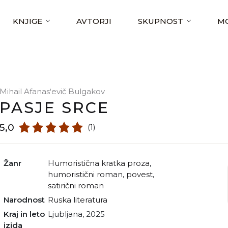
KNJIGE
AVTORJI
SKUPNOST
MO
Mihail Afanasʹevič Bulgakov
PASJE SRCE
5,0
(1)
Žanr
humoristična kratka proza
,
humoristični roman
,
povest
,
satirični roman
Narodnost
ruska literatura
Kraj in leto
Ljubljana, 2025
izida