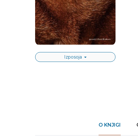
Izposoja
O KNJIGI