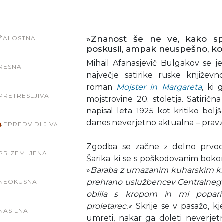
»Znanost še ne ve, kako spre
ŽALOSTNA
poskusil, ampak neuspešno, kot
Mihail Afanasjevič Bulgakov se je
RESNA
največje satirike ruske književ
roman
Mojster in Margareta
, ki
PRETRESLJIVA
mojstrovine 20. stoletja. Satirič
napisal leta 1925 kot kritiko bol
danes neverjetno aktualna – pravz
NEPREDVIDLJIVA
Zgodba se začne z delno prvo
PRIZEMLJENA
Šarika, ki se s poškodovanim bokom
»
Baraba z umazanim kuharskim kl
prehrano uslužbencev Centralnega
NEOKUSNA
oblila s kropom in mi popari
proletarec.«
Skrije se v pasažo, kj
NASILNA
umreti, nakar ga doleti neverjet