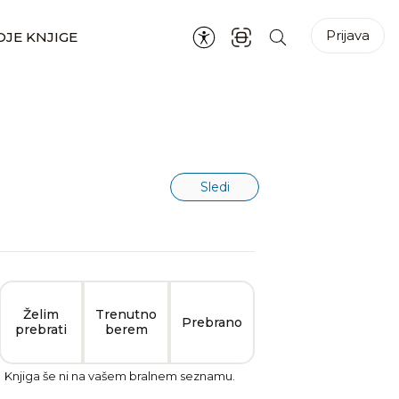
Prijava
JE KNJIGE
Sledi
Želim
Trenutno
Prebrano
prebrati
berem
Knjiga še ni na vašem bralnem seznamu.