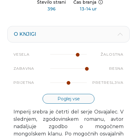
Število strani
Čas branja
396
13-14 ur
O KNJIGI
VESELA
ŽALOSTNA
ZABAVNA
RESNA
PRIJETNA
PRETRESLJIVA
Poglej vse
Imperij srebra je četrti del serje Osvajalec. V
slednjem, zgodovinskem romanu, avtor
nadaljuje zgodbo o mogočnem
mongolskem klanu. Po mogočnih osvajalnih