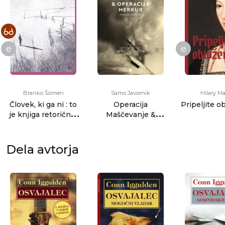
e
e
Branko Šömen
Samo Javornik
Hilary Ma
Človek, ki ga ni : to
Operacija
Pripeljite 
je knjiga retoričnih
Maščevanje &
figur, alegoreze, [...]
operacija Merkur:
pustolovski voj [...]
Dela avtorja