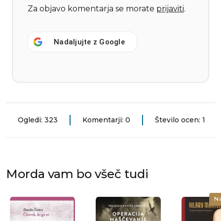
Za objavo komentarja se morate
prijaviti
.
Nadaljujte z
Google
Ogledi: 323
Komentarji: 0
Število ocen: 1
Morda vam bo všeč tudi
N