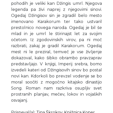
pohodih je veliki kan Džingis umrl. Njegova
legenda pa živi naprej z njegovimi sinovi.
Ogedaj Džingisov sin je zgradil belo mesto
imenovano Karakorum ter tako ustvaril
prestolnico novega naroda. Ogedaj je bil še
mlad in je umrl le štirinajst let za svojim
očetom. Iz zgodovinskih virov, pa ni moč
razbrati, zakaj je gradil Karakorum. Ogedaj
mest ni le preziral, temveč je vse življenje
dokazoval, kako šibko obrambo pravzaprav
predstavljajo. V knjigi, Imperij srebra, bomo
izvedeli kateri od Džingisovih sinov bo postal
novi kan. Kdorkoli bo prevzel vodenje se bo
moral soočiti z mogočno kitajsko dinastijo
Song. Roman nam razkriva osupljiv svet
prostranih planjav, mečev, lokov in vojaških
osvajanj.
Prispeval(a)
:
Tina Škrokov
,
Knjižnica Koper