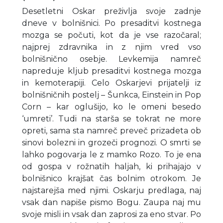
Desetletni Oskar preživlja svoje zadnje
dneve v bolnišnici. Po presaditvi kostnega
mozga se počuti, kot da je vse razočaral;
najprej zdravnika in z njim vred vso
bolnišnično osebje. Levkemija namreč
napreduje kljub presaditvi kostnega mozga
in kemoterapiji. Celo Oskarjevi prijatelji iz
bolnišničnih postelj – Šunkca, Einstein in Pop
Corn – kar oglušijo, ko le omeni besedo
‘umreti’. Tudi na starša se tokrat ne more
opreti, sama sta namreč preveč prizadeta ob
sinovi bolezni in grozeči prognozi. O smrti se
lahko pogovarja le z mamko Rozo. To je ena
od gospa v rožnatih haljah, ki prihajajo v
bolnišnico krajšat čas bolnim otrokom. Je
najstarejša med njimi. Oskarju predlaga, naj
vsak dan napiše pismo Bogu. Zaupa naj mu
svoje misli in vsak dan zaprosi za eno stvar. Po