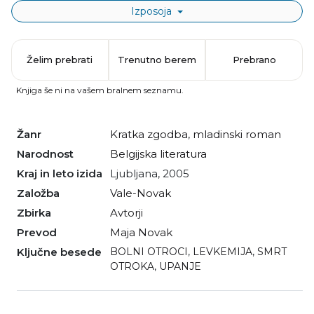
Izposoja
Želim prebrati
Trenutno berem
Prebrano
Knjiga še ni na vašem bralnem seznamu.
Žanr
kratka zgodba
,
mladinski roman
Narodnost
belgijska literatura
Kraj in leto izida
Ljubljana, 2005
Založba
Vale-Novak
Zbirka
Avtorji
Prevod
Maja Novak
Ključne besede
BOLNI OTROCI
,
LEVKEMIJA
,
SMRT
OTROKA
,
UPANJE