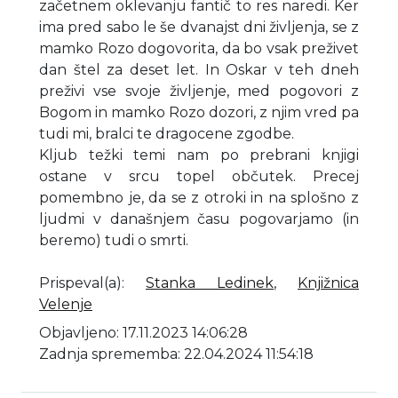
začetnem oklevanju fantič to res naredi. Ker
ima pred sabo le še dvanajst dni življenja, se z
mamko Rozo dogovorita, da bo vsak preživet
dan štel za deset let. In Oskar v teh dneh
preživi vse svoje življenje, med pogovori z
Bogom in mamko Rozo dozori, z njim vred pa
tudi mi, bralci te dragocene zgodbe.
Kljub težki temi nam po prebrani knjigi
ostane v srcu topel občutek. Precej
pomembno je, da se z otroki in na splošno z
ljudmi v današnjem času pogovarjamo (in
beremo) tudi o smrti.
Prispeval(a)
:
Stanka Ledinek
,
Knjižnica
Velenje
Objavljeno: 17.11.2023 14:06:28
Zadnja sprememba: 22.04.2024 11:54:18