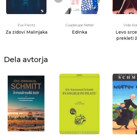
Eva Frantz
Guadalupe Nettel
Vida Kok
Za zidovi Malinjaka
Edinka
Levo srce 
prekleti 
roman : 
Dela avtorja