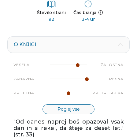
Število strani
Čas branja
92
3-4 ur
O KNJIGI
VESELA
ŽALOSTNA
ZABAVNA
RESNA
PRIJETNA
PRETRESLJIVA
Poglej vse
"Od danes naprej boš opazoval vsak
dan in si rekel, da šteje za deset let."
(str. 33)