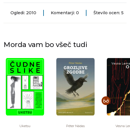
Ogledi: 2010
Komentarji: 0
Število ocen: 5
Morda vam bo všeč tudi
Uketsu
Péter Nádas
Vesna Le