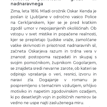
nadnaravnega
Zima, leta 1816. Mladi orožnik Oskar Kenda je
poslan iz Ljubljane v odročno vasico Police
na Cerkljanskem, kjer se je pred kratkim
zgodil umor v nepojasnjenih okoliščinah. Ob
vstopu v svet mistike in popačene realnosti,
kjer se prepletajo ljudske vraže, zamolčane
vaške skrivnosti in prisotnost nadnaravnih sil,
začneta Oskarjeva razum in trdna vera v
znanost postopoma razpadati in skupaj s
svojim pomočnikom, župnikom Gogolarjem,
se znajdeta sredi nevarne zarote, ob kateri se
odpirajo vprašanja o veri, resnici, izvoru in
naravi zla. Dogajanje v romanu je
pospremljeno s temačnim vzdušjem, srhljivo
motiviko in napetim zgodovinskim ozadjem,
ki po desetletjih vojn in političnih nemirov še
vedno ne uspe najti zasluženega miru.