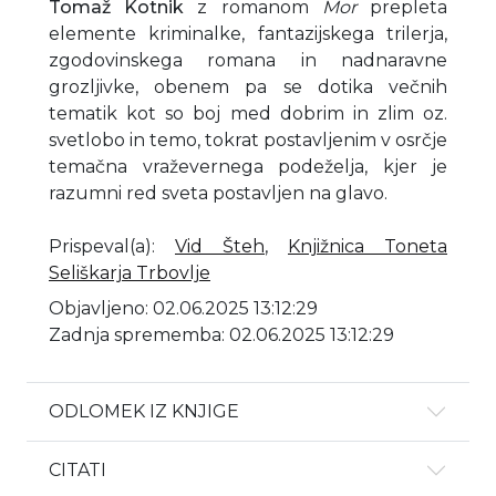
Tomaž Kotnik
z romanom
Mor
prepleta
elemente kriminalke, fantazijskega trilerja,
zgodovinskega romana in nadnaravne
grozljivke, obenem pa se dotika večnih
tematik kot so boj med dobrim in zlim oz.
svetlobo in temo, tokrat postavljenim v osrčje
temačna vraževernega podeželja, kjer je
razumni red sveta postavljen na glavo.
Prispeval(a)
:
Vid Šteh
,
Knjižnica Toneta
Seliškarja Trbovlje
Objavljeno: 02.06.2025 13:12:29
Zadnja sprememba: 02.06.2025 13:12:29
ODLOMEK IZ KNJIGE
CITATI