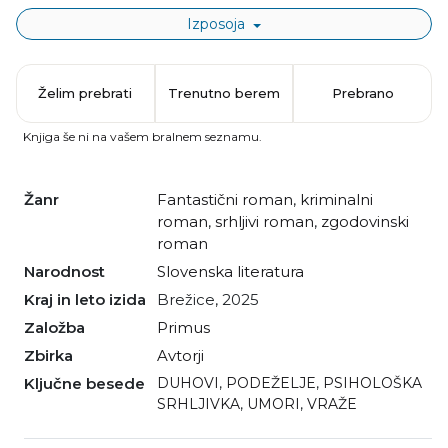
Izposoja
Želim prebrati
Trenutno berem
Prebrano
Knjiga še ni na vašem bralnem seznamu.
Žanr
fantastični roman
,
kriminalni
roman
,
srhljivi roman
,
zgodovinski
roman
Narodnost
slovenska literatura
Kraj in leto izida
Brežice, 2025
Založba
Primus
Zbirka
Avtorji
Ključne besede
DUHOVI
,
PODEŽELJE
,
PSIHOLOŠKA
SRHLJIVKA
,
UMORI
,
VRAŽE