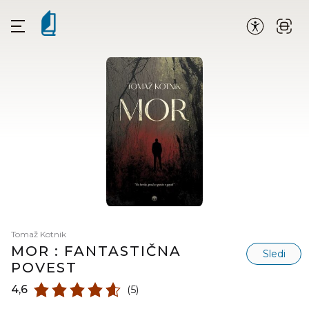
Tomaž Kotnik
MOR : FANTASTIČNA
Sledi
POVEST
4,6
(5)