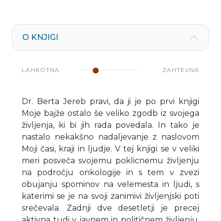
O KNJIGI
LAHKOTNA
ZAHTEVNA
Dr. Berta Jereb pravi, da ji je po prvi knjigi
Moje bajže ostalo še veliko zgodb iz svojega
življenja, ki bi jih rada povedala. In tako je
nastalo nekakšno nadaljevanje z naslovom
Moji časi, kraji in ljudje. V tej knjigi se v veliki
meri posveča svojemu poklicnemu življenju
na področju onkologije in s tem v zvezi
obujanju spominov na velemesta in ljudi, s
katerimi se je na svoji zanimivi življenjski poti
srečevala. Zadnji dve desetletji je precej
aktivna tudi v javnem in političnem življenju,