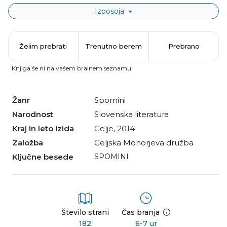
Izposoja
Želim prebrati
Trenutno berem
Prebrano
Knjiga še ni na vašem bralnem seznamu.
Žanr
spomini
Narodnost
slovenska literatura
Kraj in leto izida
Celje, 2014
Založba
Celjska Mohorjeva družba
Ključne besede
SPOMINI
Število strani
Čas branja
182
6-7 ur