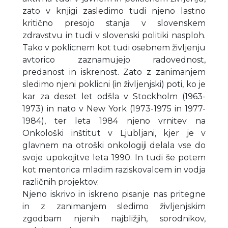
zato v knjigi zasledimo tudi njeno lastno
kritično presojo stanja v slovenskem
zdravstvu in tudi v slovenski politiki nasploh.
Tako v poklicnem kot tudi osebnem življenju
avtorico zaznamujejo radovednost,
predanost in iskrenost. Zato z zanimanjem
sledimo njeni poklicni (in življenjski) poti, ko je
kar za deset let odšla v Stockholm (1963-
1973) in nato v New York (1973-1975 in 1977-
1984), ter leta 1984 njeno vrnitev na
Onkološki inštitut v Ljubljani, kjer je v
glavnem na otroški onkologiji delala vse do
svoje upokojitve leta 1990. In tudi še potem
kot mentorica mladim raziskovalcem in vodja
različnih projektov.
Njeno iskrivo in iskreno pisanje nas pritegne
in z zanimanjem sledimo življenjskim
zgodbam njenih najbližjih, sorodnikov,