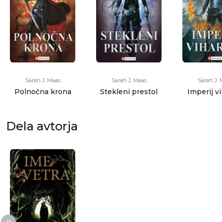
Sarah J. Maas
Sarah J. Maas
Sarah J. 
Polnočna krona
Stekleni prestol
Imperij v
Dela avtorja
e