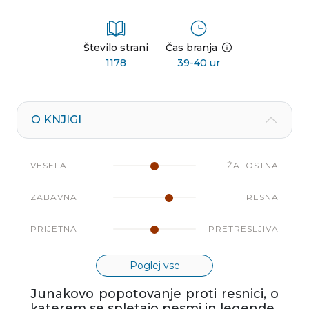
Število strani
Čas branja
1178
39-40 ur
O KNJIGI
VESELA
ŽALOSTNA
ZABAVNA
RESNA
PRIJETNA
PRETRESLJIVA
Poglej vse
Junakovo popotovanje proti resnici, o
katerem se spletajo pesmi in legende