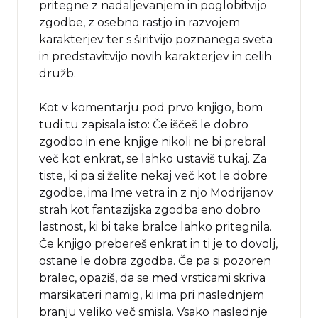
pritegne z nadaljevanjem in poglobitvijo
zgodbe, z osebno rastjo in razvojem
karakterjev ter s širitvijo poznanega sveta
in predstavitvijo novih karakterjev in celih
družb.
Kot v komentarju pod prvo knjigo, bom
tudi tu zapisala isto: Če iščeš le dobro
zgodbo in ene knjige nikoli ne bi prebral
več kot enkrat, se lahko ustaviš tukaj. Za
tiste, ki pa si želite nekaj več kot le dobre
zgodbe, ima Ime vetra in z njo Modrijanov
strah kot fantazijska zgodba eno dobro
lastnost, ki bi take bralce lahko pritegnila.
Če knjigo prebereš enkrat in ti je to dovolj,
ostane le dobra zgodba. Če pa si pozoren
bralec, opaziš, da se med vrsticami skriva
marsikateri namig, ki ima pri naslednjem
branju veliko več smisla. Vsako naslednje