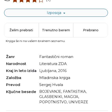
Izposoja
Želim prebrati
Trenutno berem
Prebrano
Knjiga še ni na vašem bralnem seznamu.
Žanr
fantastični roman
Narodnost
literatura ZDA
Kraj in leto izida
Ljubljana, 2016
Založba
Mladinska knjiga
Prevod
Sergej Hvala
Ključne besede
BOJEVANJE
,
FANTASTIKA
,
GLASBENIKI
,
MAGIJA
,
POPOTNIŠTVO
,
UNIVERZE