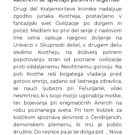
Drugi del Kraljemorčeve kronike nadaljuje
zgodbo junaka Kvotheja, postavljeno v
fantazijski svet Civilizacije po dolgem in
počez. Medtem ko prvi del serije z naslovom
Ime vetra opisuje njegovo življenje na
Univerzi v Skupnosti dežel, v drugem delu
sledimo Kvotheju na doživetij polnem
popotovanju stran od poznane civilizacije
proti oddaljenemu Nevihtnemu gorovju. Na
poti Kvothe reši bogatega vladarja pred
gotovo smrtjo, zadano od lastnega zdravilca,
se nauči ljubezni pri Felurijanki, vilski
nesmrtnici, ki s svojo močjo ugonablja moške,
ter bojevanja pri enigmatičnih Amircih na
robu poznanega sveta. Pri tem košček za
koščkom spoznava skrivnost o Čendrijancih,
demonskem plemenu, ki mu je pobilo
družino. Do resnice pa je še dolga pot … Nova