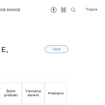
Prijava
JE KNJIGE
E,
Sledi
Želim
Trenutno
Prebrano
prebrati
berem