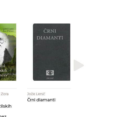
Francesca Lazzarato
Krakajoči papaga
 Zora
Jože Lenič
Črni diamanti
ilskih
nez