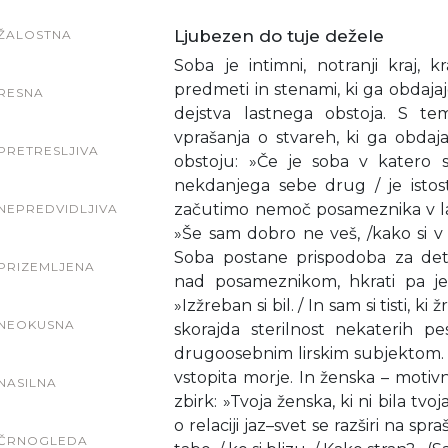
Ljubezen do tuje dežele
ŽALOSTNA
Soba je intimni, notranji kraj, k
predmeti in stenami, ki ga obdaja
RESNA
dejstva lastnega obstoja. S te
vprašanja o stvareh, ki ga obdaja
PRETRESLJIVA
obstoju: »Če je soba v katero s
nekdanjega sebe drug / je istos
začutimo nemoč posameznika v last
NEPREDVIDLJIVA
»Še sam dobro ne veš, /kako si v kl
Soba postane prispodoba za dete
PRIZEMLJENA
nad posameznikom, hkrati pa je p
»Izžreban si bil. / In sam si tisti, k
NEOKUSNA
skorajda sterilnost nekaterih p
drugoosebnim lirskim subjektom. 
vstopita morje. In ženska – motivn
NASILNA
zbirk: »Tvoja ženska, ki ni bila tvo
o relaciji jaz–svet se razširi na spr
ČRNOGLEDA