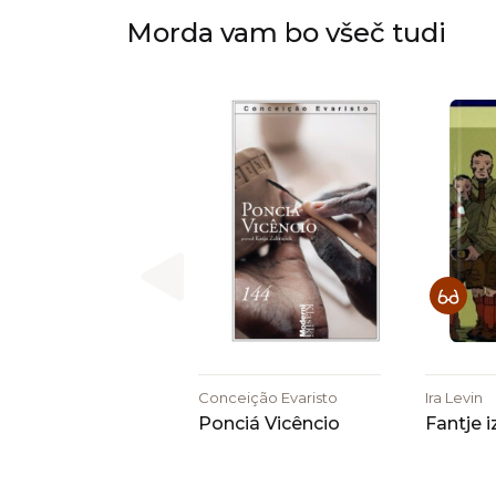
Morda vam bo všeč tudi
Conceição Evaristo
Ira Levin
Ponciá Vicêncio
Fantje iz