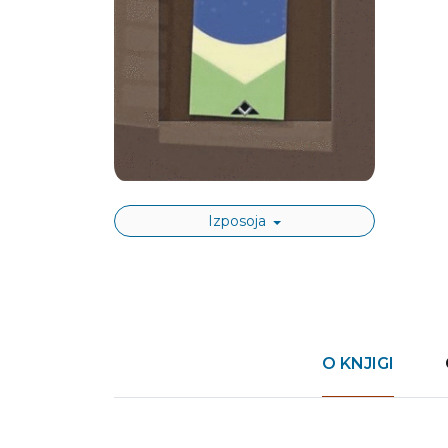
Izposoja
O KNJIGI