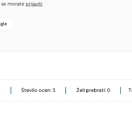
 se morate
prijaviti
.
gle
Število ocen: 3
Želi prebrati: 0
T