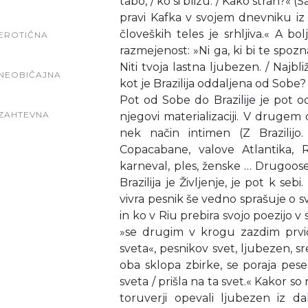
tabo, / ko si blizu. / Kako stran?« 
pravi Kafka v svojem dnevniku iz
človeških teles je srhljiva.« A b
EROTIČNA
razmejenost: »Ni ga, ki bi te spoz
Niti tvoja lastna ljubezen. / Najbli
NEOBIČAJNA
kot je Brazilija oddaljena od Sobe?
Pot od Sobe do Brazilije je pot od
ZAHTEVNA
njegovi materializaciji. V drugem 
nek način intimen (Z Brazilijo.
Copacabane, valove Atlantika, 
karneval, ples, ženske … Drugoose
Brazilija je Življenje, je pot k seb
vivra pesnik še vedno sprašuje o svo
in ko v Riu prebira svojo poezijo v s
»se drugim v krogu zazdim prvič
sveta«, pesnikov svet, ljubezen, sreč
oba sklopa zbirke, se poraja pe
sveta / prišla na ta svet.« Kakor s
toruverji opevali ljubezen iz d