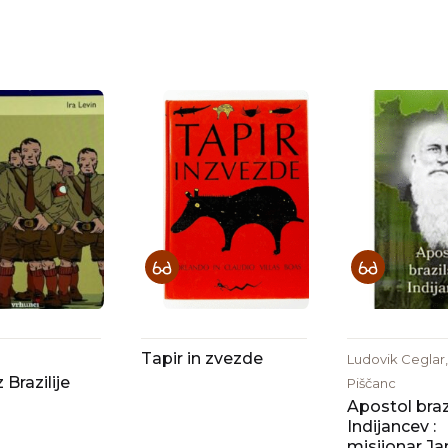
Tapir in zvezde
Ludovik Ceglar,
 Brazilije
Piščanc
Apostol braz
Indijancev :
misijonar Ja