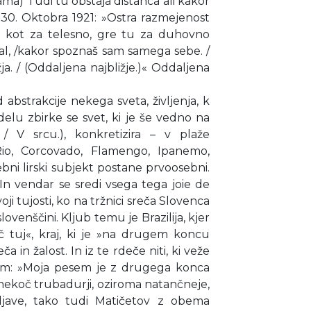
(Sama) Tudi tu obstaja distanca ali kakor
 30. Oktobra 1921: »Ostra razmejenost
olj kot za telesno, gre tu za duhovno
nal, /kakor spoznaš sam samega sebe. /
žja. / (Oddaljena najbližje.)« Oddaljena
 abstrakcije nekega sveta, življenja, k
delu zbirke se svet, ki je še vedno na
 / V srcu.), konkretizira – v plaže
Rio, Corcovado, Flamengo, Ipanemo,
bni lirski subjekt postane prvoosebni.
i. In vendar se sredi vsega tega joie de
ji tujosti, ko na tržnici sreča Slovenca
lovenščini. Kljub temu je Brazilija, kjer
 tuj«, kraj, ki je »na drugem koncu
a in žalost. In iz te rdeče niti, ki veže
sem: »Moja pesem je z drugega konca
o nekoč trubadurji, oziroma natančneje,
aljave, tako tudi Matičetov z obema