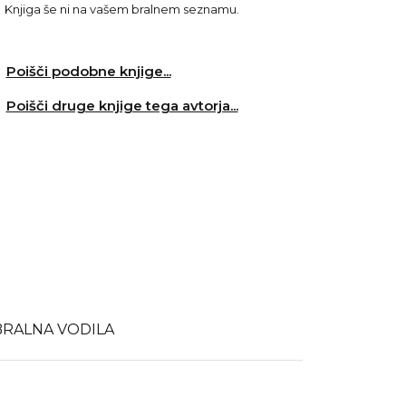
Knjiga še ni na vašem bralnem seznamu.
Poišči podobne knjige...
Poišči druge knjige tega avtorja...
BRALNA VODILA