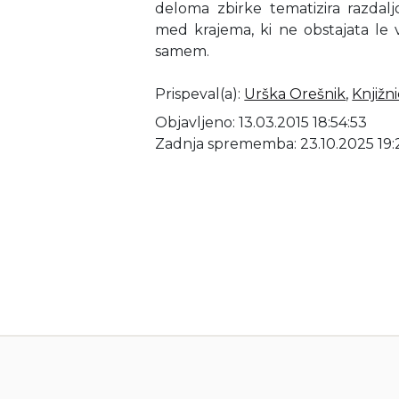
deloma zbirke tematizira razdaljo
med krajema, ki ne obstajata le
samem.
Prispeval(a)
:
Urška Orešnik
,
Knjižn
Objavljeno: 13.03.2015 18:54:53
Zadnja sprememba: 23.10.2025 19: