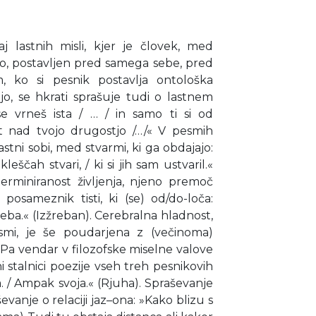
raj lastnih misli, kjer je človek, med
jo, postavljen pred samega sebe, pred
m, ko si pesnik postavlja ontološka
jo, se hkrati sprašuje tudi o lastnem
e vrneš ista / … / in samo ti si od
t nad tvojo drugostjo /…/« V pesmih
ni sobi, med stvarmi, ki ga obdajajo:
eščah stvari, / ki si jih sam ustvaril.«
rminiranost življenja, njeno premoč
osameznik tisti, ki (se) od/do-loča:
i žreba.« (Izžreban). Cerebralna hladnost,
esmi, je še poudarjena z (večinoma)
Pa vendar v filozofske miselne valove
i stalnici poezije vseh treh pesnikovih
ja. / Ampak svoja.« (Rjuha). Spraševanje
aševanje o relaciji jaz–ona: »Kako blizu s