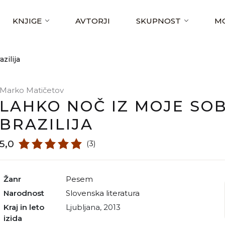
KNJIGE
AVTORJI
SKUPNOST
MO
zilija
Marko Matičetov
LAHKO NOČ IZ MOJE SOB
BRAZILIJA
5,0
(3)
Žanr
pesem
Narodnost
slovenska literatura
Kraj in leto
Ljubljana, 2013
izida