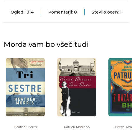
Ogledi: 814
Komentarji: 0
Število ocen: 1
Morda vam bo všeč tudi
Heather Morris
Patrick Modiano
Deepa Ana