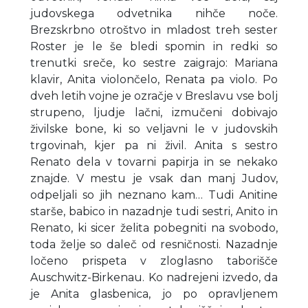
judovskega odvetnika nihče noče.
Brezskrbno otroštvo in mladost treh sester
Roster je le še bledi spomin in redki so
trenutki sreče, ko sestre zaigrajo: Mariana
klavir, Anita violončelo, Renata pa violo. Po
dveh letih vojne je ozračje v Breslavu vse bolj
strupeno, ljudje lačni, izmučeni dobivajo
živilske bone, ki so veljavni le v judovskih
trgovinah, kjer pa ni živil. Anita s sestro
Renato dela v tovarni papirja in se nekako
znajde. V mestu je vsak dan manj Judov,
odpeljali so jih neznano kam… Tudi Anitine
starše, babico in nazadnje tudi sestri, Anito in
Renato, ki sicer želita pobegniti na svobodo,
toda želje so daleč od resničnosti. Nazadnje
ločeno prispeta v zloglasno taborišče
Auschwitz-Birkenau. Ko nadrejeni izvedo, da
je Anita glasbenica, jo po opravljenem