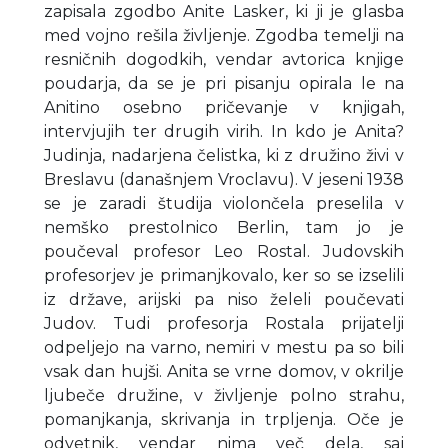
zapisala zgodbo Anite Lasker, ki ji je glasba
med vojno rešila življenje. Zgodba temelji na
resničnih dogodkih, vendar avtorica knjige
poudarja, da se je pri pisanju opirala le na
Anitino osebno pričevanje v knjigah,
intervjujih ter drugih virih. In kdo je Anita?
Judinja, nadarjena čelistka, ki z družino živi v
Breslavu (današnjem Vroclavu). V jeseni 1938
se je zaradi študija violončela preselila v
nemško prestolnico Berlin, tam jo je
poučeval profesor Leo Rostal. Judovskih
profesorjev je primanjkovalo, ker so se izselili
iz države, arijski pa niso želeli poučevati
Judov. Tudi profesorja Rostala prijatelji
odpeljejo na varno, nemiri v mestu pa so bili
vsak dan hujši. Anita se vrne domov, v okrilje
ljubeče družine, v življenje polno strahu,
pomanjkanja, skrivanja in trpljenja. Oče je
odvetnik, vendar nima več dela, saj