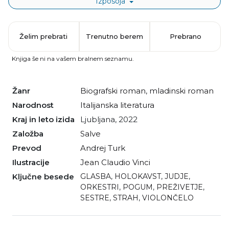
Izposoja
Želim prebrati
Trenutno berem
Prebrano
Knjiga še ni na vašem bralnem seznamu.
Žanr
biografski roman
,
mladinski roman
Narodnost
italijanska literatura
Kraj in leto izida
Ljubljana, 2022
Založba
Salve
Prevod
Andrej Turk
Ilustracije
Jean Claudio Vinci
Ključne besede
GLASBA
,
HOLOKAVST
,
JUDJE
,
ORKESTRI
,
POGUM
,
PREŽIVETJE
,
SESTRE
,
STRAH
,
VIOLONČELO