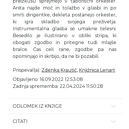
preizkusu sprejmejo v taboriščni orkester.
Anita najde moč in tolažbo v glasbi in po
smrti dirigentke, dekleta postanejo orkester,
ki igra skladbo svojega preživetja.
Instrumentalna glasba se umakne telesni.
Besedilo je ilustrirano v obliki stripa, ki
obogati zgodbo in pritegne tudi mlajše
bralce. Čas celi rane, zgodbe pa nas
opominjajo in skrbijo, da ne bi pozabili.
Prispeval(a)
:
Zdenka Krautič
,
Knjižnica Lenart
Objavljeno: 16.09.2022 12:53:08
Zadnja sprememba: 22.04.2024 11:50:28
ODLOMEK IZ KNJIGE
CITATI