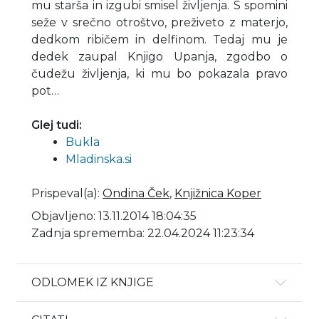
mu starša in izgubi smisel življenja. S spomini
seže v srečno otroštvo, preživeto z materjo,
dedkom ribičem in delfinom. Tedaj mu je
dedek zaupal Knjigo Upanja, zgodbo o
čudežu življenja, ki mu bo pokazala pravo
pot…
Glej tudi:
Bukla
Mladinska.si
Prispeval(a)
:
Ondina Ček
,
Knjižnica Koper
Objavljeno: 13.11.2014 18:04:35
Zadnja sprememba: 22.04.2024 11:23:34
ODLOMEK IZ KNJIGE