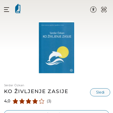
Serdar Özkan
KO ŽIVLJENJE ZASIJE
Sledi
4,0
(3)