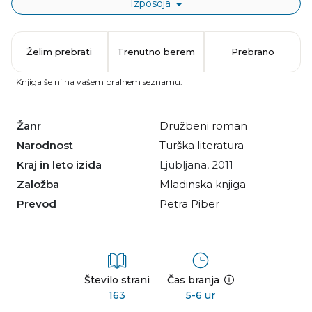
Izposoja
Želim prebrati
Trenutno berem
Prebrano
Knjiga še ni na vašem bralnem seznamu.
Žanr
družbeni roman
Narodnost
turška literatura
Kraj in leto izida
Ljubljana, 2011
Založba
Mladinska knjiga
Prevod
Petra Piber
Število strani
Čas branja
163
5-6 ur