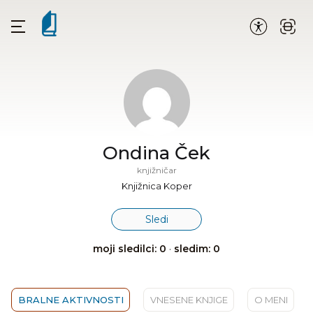
Ondina Ček
knjižničar
Knjižnica Koper
Sledi
moji sledilci: 0
·
sledim: 0
BRALNE AKTIVNOSTI
VNESENE KNJIGE
O MENI