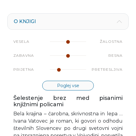
O KNJIGI
VESELA
ŽALOSTNA
ZABAVNA
RESNA
PRIJETNA
PRETRESLJIVA
Poglej vse
Šelestenje brez med pisanimi
knjižnimi policami
Bela krajina – čarobna, skrivnostna in lepa …
Ivana Vatovec je roman, ki govori o odhodu
številnih Slovencev po drugi svetovni vojni
na izpraznjena posestva v Vojvodini, posvetila