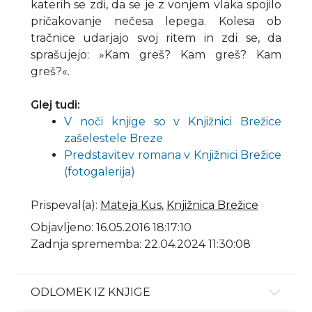
katerih se zdi, da se je z vonjem vlaka spojilo
pričakovanje nečesa lepega. Kolesa ob
tračnice udarjajo svoj ritem in zdi se, da
sprašujejo: »Kam greš? Kam greš? Kam
greš?«.
Glej tudi:
V noči knjige so v Knjižnici Brežice
zašelestele Breze
Predstavitev romana v Knjižnici Brežice
(fotogalerija)
Prispeval(a)
:
Mateja Kus
,
Knjižnica Brežice
Objavljeno: 16.05.2016 18:17:10
Zadnja sprememba: 22.04.2024 11:30:08
ODLOMEK IZ KNJIGE