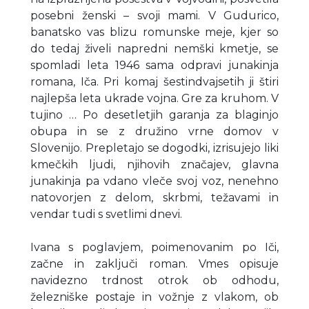
posebni ženski – svoji mami. V Gudurico,
banatsko vas blizu romunske meje, kjer so
do tedaj živeli napredni nemški kmetje, se
spomladi leta 1946 sama odpravi junakinja
romana, Iča. Pri komaj šestindvajsetih ji štiri
najlepša leta ukrade vojna. Gre za kruhom. V
tujino … Po desetletjih garanja za blaginjo
obupa in se z družino vrne domov v
Slovenijo. Prepletajo se dogodki, izrisujejo liki
kmečkih ljudi, njihovih značajev, glavna
junakinja pa vdano vleče svoj voz, nenehno
natovorjen z delom, skrbmi, težavami in
vendar tudi s svetlimi dnevi.
Ivana s poglavjem, poimenovanim po Iči,
začne in zaključi roman. Vmes opisuje
navidezno trdnost otrok ob odhodu,
železniške postaje in vožnje z vlakom, ob