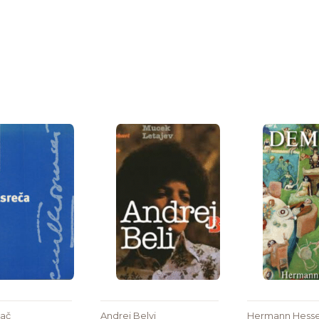
mač
Andrej Belyj
Hermann Hess