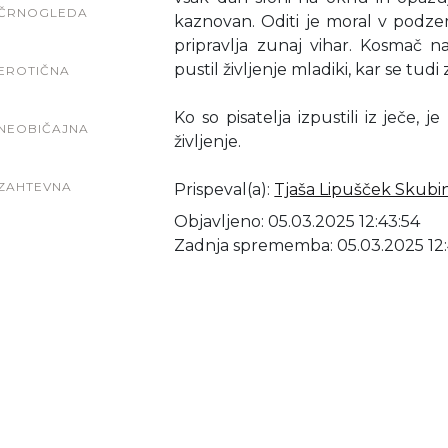
ČRNOGLEDA
kaznovan. Oditi je moral v podzem
pripravlja zunaj vihar. Kosmač na
pustil življenje mladiki, kar se tudi 
EROTIČNA
Ko so pisatelja izpustili iz ječe, 
NEOBIČAJNA
življenje.
ZAHTEVNA
Prispeval(a)
:
Tjaša Lipušček Skubi
Objavljeno: 05.03.2025 12:43:54
Zadnja sprememba: 05.03.2025 12: