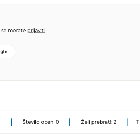
 se morate
prijaviti
.
gle
Število ocen: 0
Želi prebrati: 2
T