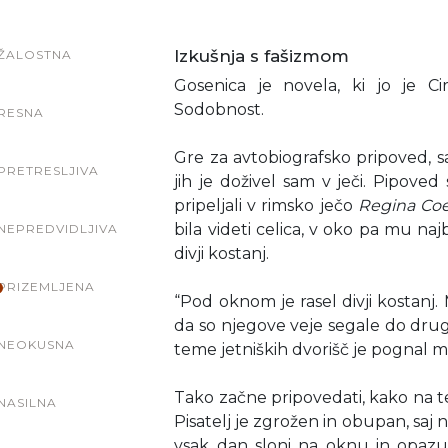
Izkušnja s fašizmom
ŽALOSTNA
Gosenica je novela, ki jo je Cir
Sodobnost.
RESNA
Gre za avtobiografsko pripoved, sa
PRETRESLJIVA
jih je doživel sam v ječi. Pipove
pripeljali v rimsko ječo
Regina Coe
bila videti celica, v oko pa mu najb
NEPREDVIDLJIVA
divji kostanj.
PRIZEMLJENA
“Pod oknom je rasel divji kostanj. M
da so njegove veje segale do druge
NEOKUSNA
teme jetniških dvorišč je pognal m
Tako začne pripovedati, kako na te
NASILNA
Pisatelj je zgrožen in obupan, saj 
vsak dan sloni na oknu in opazuj