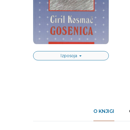
Izposoja
O KNJIGI