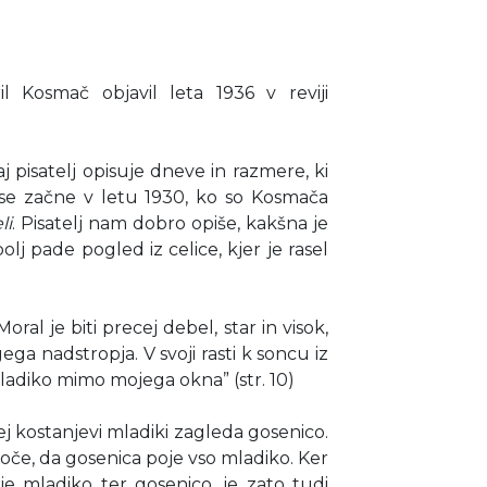
il Kosmač objavil leta 1936 v reviji
j pisatelj opisuje dneve in razmere, ki
d se začne v letu 1930, ko so Kosmača
li
. Pisatelj nam dobro opiše, kakšna je
olj pade pogled iz celice, kjer je rasel
oral je biti precej debel, star in visok,
ga nadstropja. V svoji rasti k soncu iz
ladiko mimo mojega okna” (str. 10)
j kostanjevi mladiki zagleda gosenico.
noče, da gosenica poje vso mladiko. Ker
e mladiko ter gosenico, je zato tudi