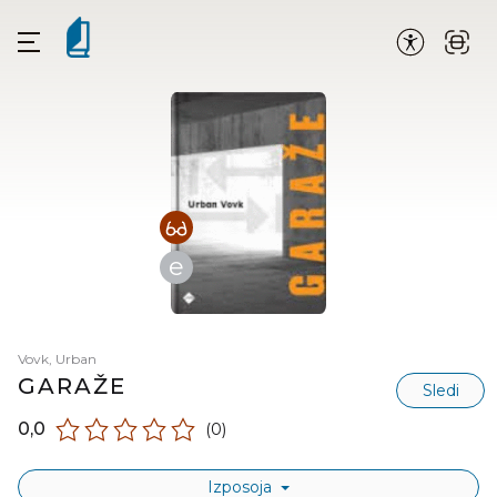
e
Vovk, Urban
GARAŽE
Sledi
0,0
(0)
Izposoja