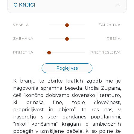
O KNJIGI
VESELA
ŽALOSTNA
ZABAVNA
RESNA
PRIJETNA
PRETRESLJIVA
Poglej vse
K branju te zbirke kratkih zgodb me je
nagovorila spremna beseda Uroša Zupana,
češ “končno dobivamo slovensko literaturo,
ki prinaša fino, toplo človečnost,
prepričljivost in objem”. In res nas, v
nasprotju s sicer dandanes popularnimi,
“nikoli končanimi” knjigami o ambicioznih
pobegih v izmišljene dežele, ki so polne še