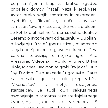
bolj izmišljenih bitij, te kratke zgodbe
pripeljejo domov, “nazaj”. Nazaj k sebi, vase.
Avtor preko svojih spominov in razpredanj,
esjeističnih, filozofskih, obče človeških
samospraševanj in asociacij tke vez z bralcem.
Je kot bi bral najfinejša pisma, polna dotikov.
Beremo o avtorjevem odraščanju v Ljubljani,
o lovljenju “trole” (petnajstice), mladostnih
sanjah o športni in glasbeni karieri. Prva
barvna televizija, olimpijske igre, Alta
Pressione, Videomix… Punk. Pljunek Billyja
Idola, Michael Jackson se grabi “za jajca”. Duh
Joy Division. Duh razpada Jugoslavije. Garaž
na mestih, kjer so bili prej vrtički.
“Vikendašev”, ki motijo ustaljenost
staroselcev. Je tudi duh seksualnega
osvobajanja in sčasoma teže srednjeletnega
životarjenja ljubezenskih veteranov. S
poskusi svinganja vs. tesnobi staranja in