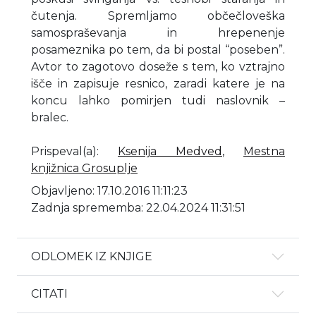
čutenja. Spremljamo občečloveška
samospraševanja in hrepenenje
posameznika po tem, da bi postal “poseben”.
Avtor to zagotovo doseže s tem, ko vztrajno
išče in zapisuje resnico, zaradi katere je na
koncu lahko pomirjen tudi naslovnik –
bralec.
Prispeval(a)
:
Ksenija Medved
,
Mestna
knjižnica Grosuplje
Objavljeno: 17.10.2016 11:11:23
Zadnja sprememba: 22.04.2024 11:31:51
ODLOMEK IZ KNJIGE
CITATI