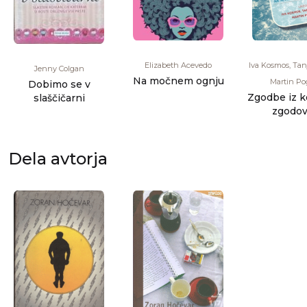
Elizabeth Acevedo
Iva Kosmos, Tanj
Jenny Colgan
Na močnem ognju
Martin Po
Dobimo se v
Zgodbe iz k
slaščičarni
zgodov
predela
konzerviranja
Dela avtorja