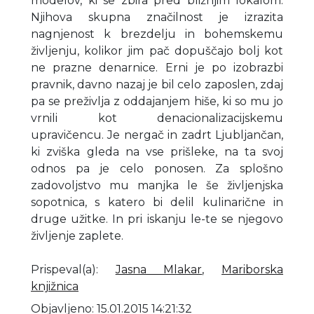
modelov, ki se zbira pred bližnjim lokalom.
Njihova skupna značilnost je izrazita
nagnjenost k brezdelju in bohemskemu
življenju, kolikor jim pač dopuščajo bolj kot
ne prazne denarnice. Erni je po izobrazbi
pravnik, davno nazaj je bil celo zaposlen, zdaj
pa se preživlja z oddajanjem hiše, ki so mu jo
vrnili kot denacionalizacijskemu
upravičencu. Je nergač in zadrt Ljubljančan,
ki zviška gleda na vse prišleke, na ta svoj
odnos pa je celo ponosen. Za splošno
zadovoljstvo mu manjka le še življenjska
sopotnica, s katero bi delil kulinarične in
druge užitke. In pri iskanju le-te se njegovo
življenje zaplete.
Prispeval(a)
:
Jasna Mlakar
,
Mariborska
knjižnica
Objavljeno: 15.01.2015 14:21:32