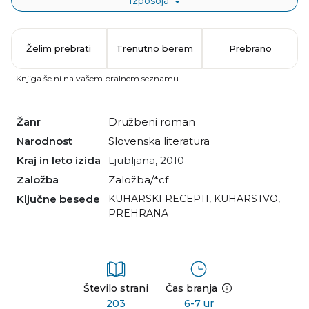
Izposoja
Želim prebrati
Trenutno berem
Prebrano
Knjiga še ni na vašem bralnem seznamu.
Žanr
družbeni roman
Narodnost
slovenska literatura
Kraj in leto izida
Ljubljana, 2010
Založba
Založba/*cf
Ključne besede
KUHARSKI RECEPTI
,
KUHARSTVO
,
PREHRANA
Število strani
Čas branja
203
6-7 ur