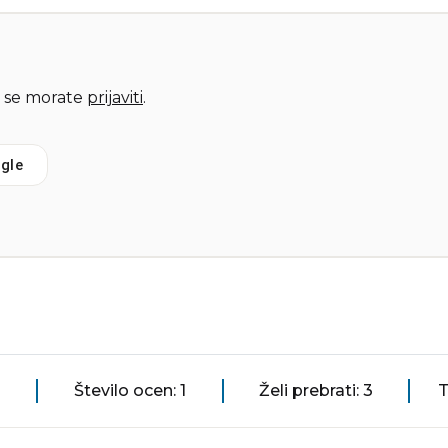
 se morate
prijaviti
.
gle
Število ocen: 1
Želi prebrati: 3
T