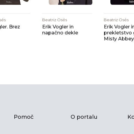
sés
Beatriz Osés
Beatriz Osés
ler. Brez
Erik Vogler in
Erik Vogler i
napačno dekle
prekletstvo
Misty Abbey
Pomoč
O portalu
Ko