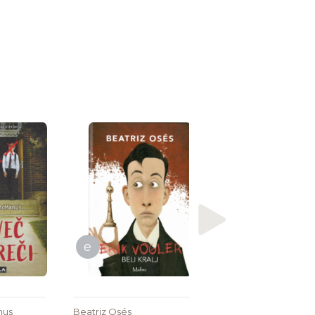
e
Neil White
Naslednja žrtev :
prva knjiga trilog
o Joeju in Samu
Park [...]
e
nus
Beatriz Osés