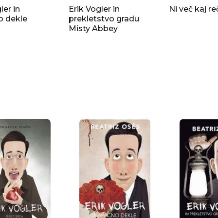
ler in
Erik Vogler in
Ni več kaj re
o dekle
prekletstvo gradu
Misty Abbey