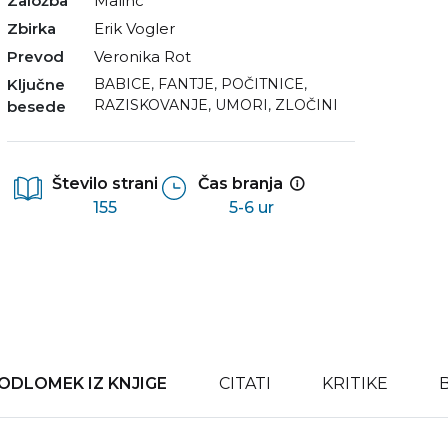
Založba
Malinc
Zbirka
Erik Vogler
Prevod
Veronika Rot
Ključne
BABICE
,
FANTJE
,
POČITNICE
,
RAZISKOVANJE
,
UMORI
,
ZLOČINI
besede
Število strani
Čas branja
155
5-6 ur
ODLOMEK IZ KNJIGE
CITATI
KRITIKE