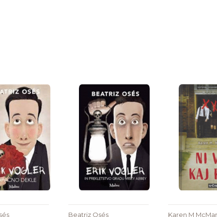
sés
Beatriz Osés
Karen M McMa