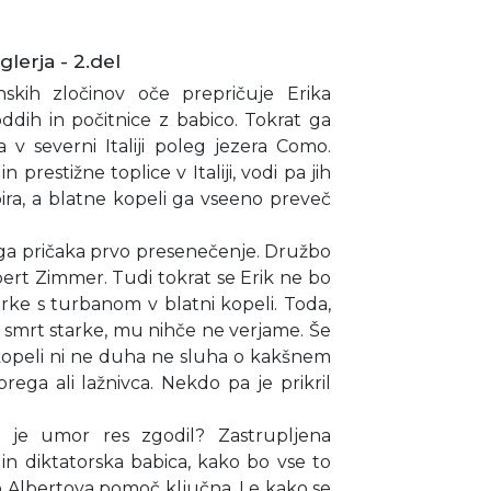
lerja - 2.del
skih zločinov oče prepričuje Erika
ddih in počitnice z babico. Tokrat ga
 v severni Italiji poleg jezera Como.
prestižne toplice v Italiji, vodi pa jih
upira, a blatne kopeli ga vseeno preveč
, ga pričaka prvo presenečenje. Družbo
bert Zimmer. Tudi tokrat se Erik ne bo
rke s turbanom v blatni kopeli. Toda,
vil smrt starke, mu nihče ne verjame. Še
i kopeli ni ne duha ne sluha o kakšnem
orega ali lažnivca. Nekdo pa je prikril
 je umor res zgodil? Zastrupljena
 in diktatorska babica, kako bo vse to
o Albertova pomoč ključna. Le kako se