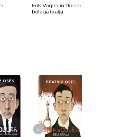
či
Erik Vogler in zločini
belega kralja
e