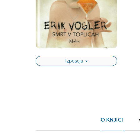
Izposoja
O KNJIGI