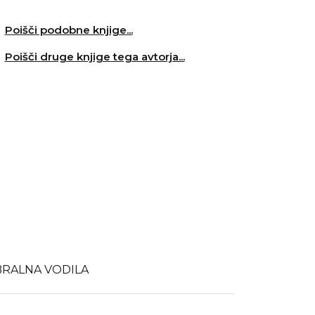
Poišči podobne knjige...
Poišči druge knjige tega avtorja...
BRALNA VODILA