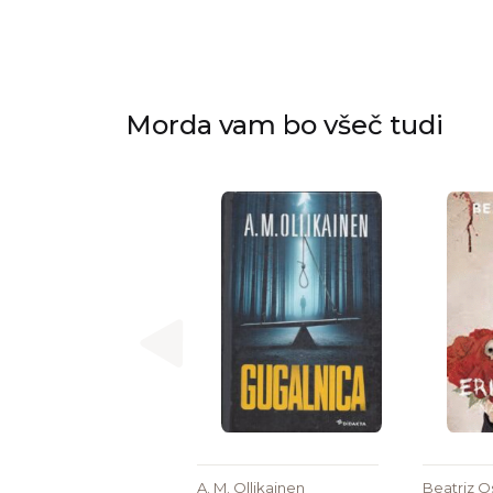
Morda vam bo všeč tudi
A. M. Ollikainen
Beatriz O