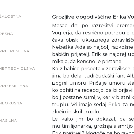
Grozljive dogodivščine Erika Vog
ŽALOSTNA
Mesec dni po razrešitvi bremen
Voglerja, da resnično potrebuje o
RESNA
čaka obisk luksuznega zdravilišča
Nebeška Aida so najbolj razkošne in 
PRETRESLJIVA
babičin prijatelj. Erik se najprej 
mikajo, da končno le pristane.
Ko z babico prispeta v zdravilišče
NEPREDVIDLJIVA
jima bo delal tudi čudaški fant Al
izognil umoru. Priča je umoru sta
PRIZEMLJENA
ko odhiti na recepcijo, da bi prija
bolj postane sumljiv, ker v blatn
NEOKUSNA
truplu. Vsi imajo sedaj Erika za n
zločin in skril truplo.
Le kako jim bo dokazal, da se
NASILNA
multimilijonarka, grožnja s smrtjo
Erik preživel? Mogoče pa bo ravn