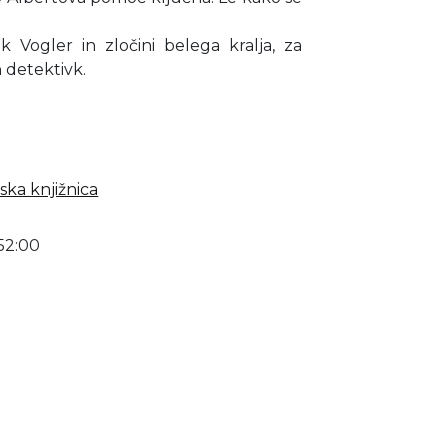
 Vogler in zločini belega kralja, za
n detektivk.
ska knjižnica
52:00