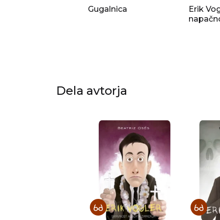
Gugalnica
Erik Vog
napačn
Dela avtorja