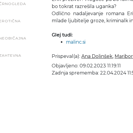
ČRNOGLEDA
bo tokrat razrešila uganka?
Odlično nadaljevanje romana Erik
mlade ljubitelje groze, kriminalk i
EROTIČNA
Glej tudi:
NEOBIČAJNA
malinc.si
ZAHTEVNA
Prispeval(a)
:
Ana Dolinšek
,
Maribor
Objavljeno: 09.02.2023 11:19:11
Zadnja sprememba: 22.04.2024 11: