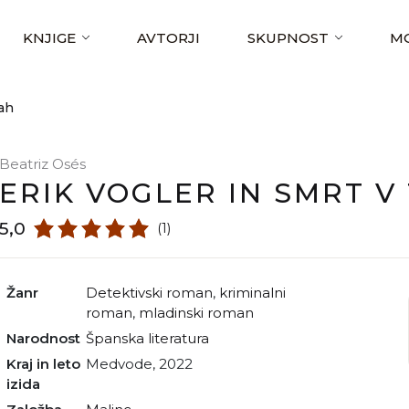
KNJIGE
AVTORJI
SKUPNOST
MO
cah
Beatriz Osés
ERIK VOGLER IN SMRT V
5,0
(1)
Žanr
detektivski roman
,
kriminalni
roman
,
mladinski roman
Narodnost
španska literatura
Kraj in leto
Medvode, 2022
izida