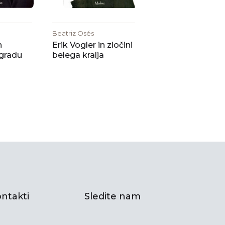
Beatriz Osés
n
Erik Vogler in zločini
 gradu
belega kralja
ntakti
Sledite nam