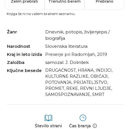
Želim prebrati
Trenutno berem
Prebrano
Knjiga še ni na vašem bralnem seznamu.
Žanr
dnevnik
,
potopis
,
življenjepis /
biografija
Narodnost
slovenska literatura
Kraj in leto izida
Preserje pri Radomljah, 2019
Založba
samozal. J. Dolinšek
Ključne besede
DRUGAČNOST
,
HRANA
,
INDIJCI
,
KULTURNE RAZLIKE
,
OBIČAJI
,
POTOVANJA
,
PRIJATELJSTVO
,
PROMET
,
REKE
,
REVNI LJUDJE
,
SAMOSPOZNAVANJE
,
SMRT
Število strani
Čas branja