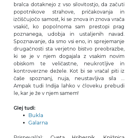
bralca dotaknejo z vso silovitostjo, da začuti
popotnikove strahove, pričakovanja in
izčiščujočo samost, ki se znova in znova vrača
vsakič, ko popolnoma sam prestopi prag
poznanega, udobja in ustaljenih navad.
Spoznavanje, da smo vsi eno, in sprejemanje
drugačnosti sta verjetno bistvo preobrazbe,
ki se je v njem dogajala z vsakim novim
obiskom te veličastne, neukrotljive in
kontroverzne dežele. Kot bi se vračal piti iz
čaše spoznanj, nuja, neustavljiva sila …
Ampak tudi Indija lahko v človeku prebudi
le, kar je že v njem samem!
Glej tudi:
Bukla
Galarna
Prispeval(a)
:
Cveta Hribernik
,
Knjižnica