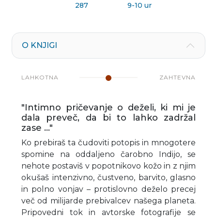
287
9-10 ur
O KNJIGI
LAHKOTNA
ZAHTEVNA
"Intimno pričevanje o deželi, ki mi je
dala preveč, da bi to lahko zadržal
zase ..."
Ko prebiraš ta čudoviti potopis in mnogotere
spomine na oddaljeno čarobno Indijo, se
nehote postaviš v popotnikovo kožo in z njim
okušaš intenzivno, čustveno, barvito, glasno
in polno vonjav – protislovno deželo precej
več od milijarde prebivalcev našega planeta.
Pripovedni tok in avtorske fotografije se