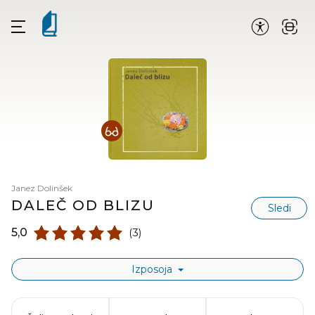
Janez Dolinšek
DALEČ OD BLIZU
Sledi
5,0
(3)
Izposoja