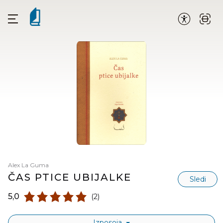
Alex La Guma
ČAS PTICE UBIJALKE
Sledi
5,0
(2)
Izposoja