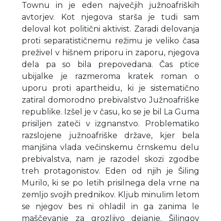
Townu in je eden največjih južnoafriških
avtorjev. Kot njegova starša je tudi sam
deloval kot politični aktivist. Zaradi delovanja
proti separatističnemu režimu je veliko časa
preživel v hišnem priporu in zaporu, njegova
dela pa so bila prepovedana. Čas ptice
ubijalke je razmeroma kratek roman o
uporu proti apartheidu, ki je sistematično
zatiral domorodno prebivalstvo Južnoafriške
republike. Izšel je v času, ko se je bil La Guma
prisiljen zateči v izgnanstvo. Problematiko
razslojene južnoafriške države, kjer bela
manjšina vlada večinskemu črnskemu delu
prebivalstva, nam je razodel skozi zgodbe
treh protagonistov. Eden od njih je Šiling
Murilo, ki se po letih prisilnega dela vrne na
zemljo svojih prednikov. Kljub minulim letom
se njegov bes ni ohladil in ga zanima le
maščevanje za grozljivo dejanje. Šilingov