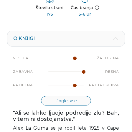
Število strani
Čas branja
175
5-6 ur
O KNJIGI
VESELA
ŽALOSTNA
ZABAVNA
RESNA
PRIJETNA
PRETRESLJIVA
Poglej vse
"Ali se lahko ljudje podredijo zlu? Bah,
v tem ni dostojanstva."
Alex La Guma se je rodil leta 1925 v Cape