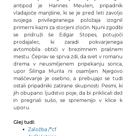
antipod je Hannes Meulen, pripadnik
vladajoče manjšine, ki se je pred leti zavoljo
svojega privilegiranega položaja izognil
primerni kazni za storjeni zločin. Njuni zgodbi
se pridruži še Edgar Stopes, potujoči
prodajalec, ki zaradi pokvarjenega
avtomobila obtiči v brezimnem prašnem
mestu. Čeprav se sprva zdi, da svet v romanu
drema v neusmiljenem pripekanju sonca,
upor Šilinga Murila ni osamljen. Njegovo
maščevanje je osebno, a prebujajo se tudi
ostali pripadniki zatirane skupnosti. Pesmi, ki
jih obupano ljudstvo poje, da bi priklicali dež
in pregnali sušo, se spremenijo v klice k
uporu.
Glej tudi:
Založba /*cf