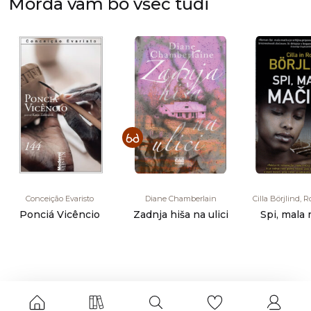
Morda vam bo všeč tudi
Conceição Evaristo
Diane Chamberlain
Cilla Börjlind, R
Ponciá Vicêncio
Zadnja hiša na ulici
Spi, mala