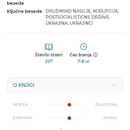
beseda
Ključne besede
DRUŽINSKO NASILJE
,
KORUPCIJA
,
POSTSOCIALISTIČNE DRŽAVE
,
UKRAJINA
,
UKRAJINCI
Število strani
Čas branja
227
7-8 ur
O KNJIGI
VESELA
ŽALOSTNA
ZABAVNA
RESNA