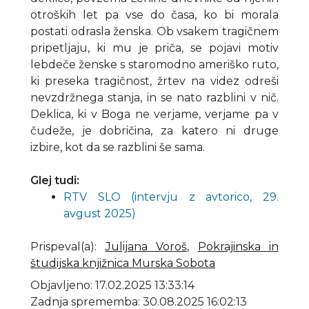
otroških let pa vse do časa, ko bi morala
postati odrasla ženska. Ob vsakem tragičnem
pripetljaju, ki mu je priča, se pojavi motiv
lebdeče ženske s staromodno ameriško ruto,
ki preseka tragičnost, žrtev na videz odreši
nevzdržnega stanja, in se nato razblini v nič.
Deklica, ki v Boga ne verjame, verjame pa v
čudeže, je dobričina, za katero ni druge
izbire, kot da se razblini še sama.
Glej tudi:
RTV SLO (intervju z avtorico, 29.
avgust 2025)
Prispeval(a)
:
Julijana Voroš
,
Pokrajinska in
študijska knjižnica Murska Sobota
Objavljeno: 17.02.2025 13:33:14
Zadnja sprememba: 30.08.2025 16:02:13