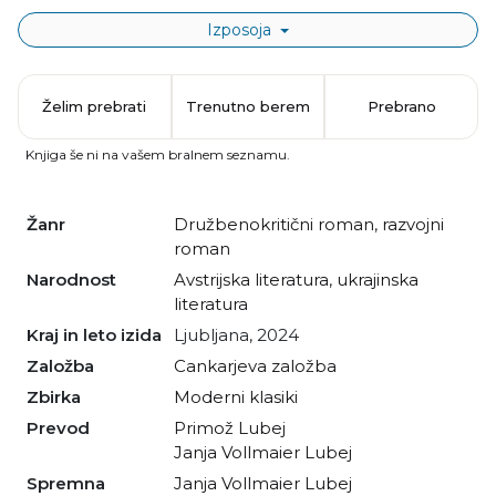
Izposoja
Želim prebrati
Trenutno berem
Prebrano
Knjiga še ni na vašem bralnem seznamu.
Žanr
družbenokritični roman
,
razvojni
roman
Narodnost
avstrijska literatura
,
ukrajinska
literatura
Kraj in leto izida
Ljubljana, 2024
Založba
Cankarjeva založba
Zbirka
Moderni klasiki
Prevod
Primož Lubej
Janja Vollmaier Lubej
Spremna
Janja Vollmaier Lubej