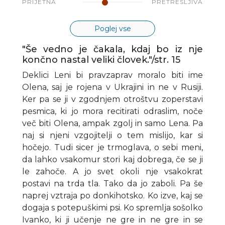
PRIJETNA
PRETRESLJIVA
Poglej vse
"Še vedno je čakala, kdaj bo iz nje
končno nastal veliki človek."/str. 15
Deklici Leni bi pravzaprav moralo biti ime
Olena, saj je rojena v Ukrajini in ne v Rusiji.
Ker pa se ji v zgodnjem otroštvu zoperstavi
pesmica, ki jo mora recitirati odraslim, noče
več biti Olena, ampak zgolj in samo Lena. Pa
naj si njeni vzgojitelji o tem mislijo, kar si
hočejo. Tudi sicer je trmoglava, o sebi meni,
da lahko vsakomur stori kaj dobrega, če se ji
le zahoče. A jo svet okoli nje vsakokrat
postavi na trda tla. Tako da jo zaboli. Pa še
naprej vztraja po donkihotsko. Ko izve, kaj se
dogaja s potepuškimi psi. Ko spremlja sošolko
Ivanko, ki ji učenje ne gre in ne gre in se