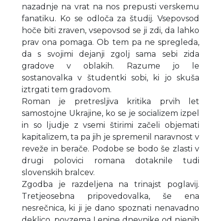
nazadnje na vrat na nos prepusti verskemu
fanatiku. Ko se odloča za študij. Vsepovsod
hoče biti zraven, vsepovsod se ji zdi, da lahko
prav ona pomaga. Ob tem pa ne spregleda,
da s svojimi dejanji zgolj sama sebi zida
gradove v oblakih. Razume jo le
sostanovalka v študentki sobi, ki jo skuša
iztrgati tem gradovom.
Roman je pretresljiva kritika prvih let
samostojne Ukrajine, ko se je socializem izpel
in so ljudje z vsemi štirimi začeli objemati
kapitalizem, ta pa jih je spremenil naravnost v
reveže in berače. Podobe se bodo še zlasti v
drugi polovici romana dotaknile tudi
slovenskih bralcev.
Zgodba je razdeljena na trinajst poglavij.
Tretjeosebna pripovedovalka, še ena
nesrečnica, ki ji je dano spoznati nenavadno
deklico, povzema Lenine dnevnike od njenih