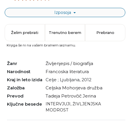
Izposoja
Želim prebrati
Trenutno berem
Prebrano
Knjiga še ni na vašem bralnem seznamu.
Žanr
življenjepis / biografija
Narodnost
francoska literatura
Kraj in leto izida
Celje ; Ljubljana, 2012
Založba
Celjska Mohorjeva družba
Prevod
Tadeja Petrovčič Jerina
Ključne besede
INTERVJUJI
,
ŽIVLJENJSKA
MODROST