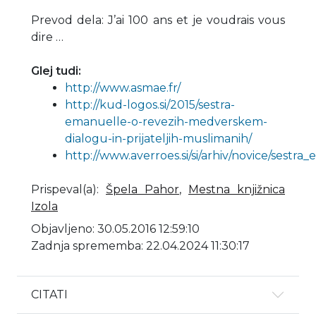
Prevod dela: J’ai 100 ans et je voudrais vous
dire …
Glej tudi:
http://www.asmae.fr/
http://kud-logos.si/2015/sestra-
emanuelle-o-revezih-medverskem-
dialogu-in-prijateljih-muslimanih/
http://www.averroes.si/si/arhiv/novice/sestra
Prispeval(a)
:
Špela Pahor
,
Mestna knjižnica
Izola
Objavljeno: 30.05.2016 12:59:10
Zadnja sprememba: 22.04.2024 11:30:17
CITATI