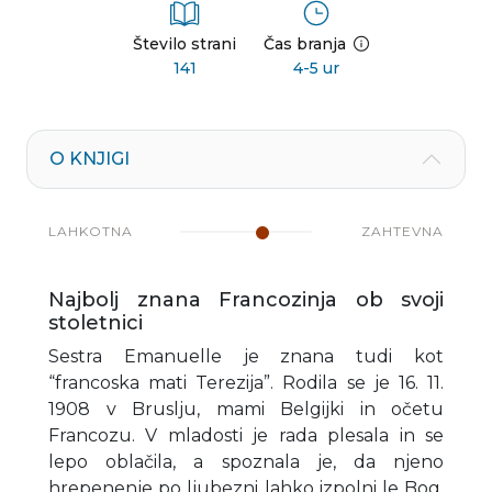
Število strani
Čas branja
141
4-5 ur
O KNJIGI
LAHKOTNA
ZAHTEVNA
Najbolj znana Francozinja ob svoji
stoletnici
Sestra Emanuelle je znana tudi kot
“francoska mati Terezija”. Rodila se je 16. 11.
1908 v Bruslju, mami Belgijki in očetu
Francozu. V mladosti je rada plesala in se
lepo oblačila, a spoznala je, da njeno
hrepenenje po ljubezni lahko izpolni le Bog.