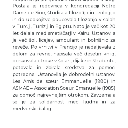
Postala je redovnica v kongregaciji Notre
Dame de Sion, študirala filozofijo in teologijo
in do upokojitve poučevala filozofijo v šolah
v Turčiji, Tuniziji in Egiptu. Nato je več kot 20
let delala med smetiščarji v Kairu. Ustanovila
je več šol, licejev, ambulant in bolnišnic za
reveže. Po vrnitvi v Francijo je nadaljevala z
delom za revne, napisala več desetin knjig,
obiskovala otroke v šolah, dijake in študente,
potovala in zbirala sredstva za pomoči
potrebne. Ustanovila je dobrodelni ustanovi
Les Amis de sœur Emmanuelle (1980) in
ASMAE – Association Soeur Emanuelle (1985)
za pomoč najrevnejšim otrokom. Zavzemala
se je za solidarnost med ljudmi in za
medverski dialog.