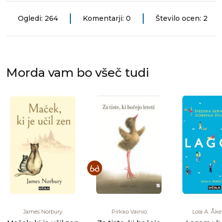
Ogledi: 264
Komentarji: 0
Število ocen: 2
Morda vam bo všeč tudi
James Norbury
Pirkko Vainio
Lola A. Åke