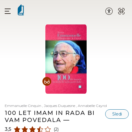
Emmanuelle Cinquin
,
Jacques Duquesne
,
Annabelle Cayrol
100 LET IMAM IN RADA BI
Sledi
VAM POVEDALA —
3,5
(2)