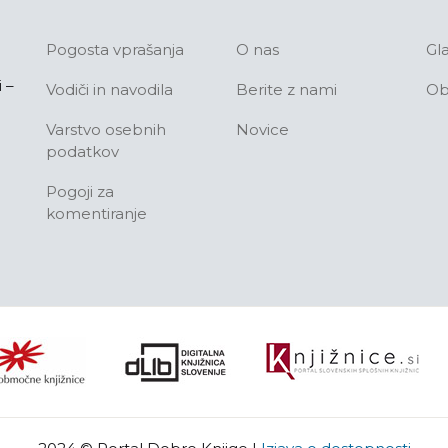
Pogosta vprašanja
O nas
Gl
 –
Vodiči in navodila
Berite z nami
Ob
Varstvo osebnih
Novice
podatkov
Pogoji za
komentiranje