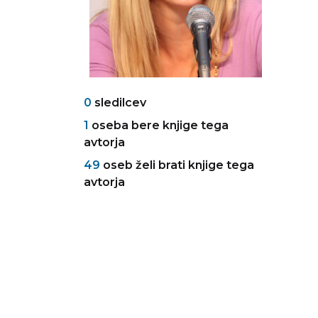
0
sledilcev
1
oseba bere knjige tega
avtorja
49
oseb želi brati knjige tega
avtorja