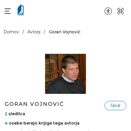
Domov
/
Avtorji
/
Goran Vojnović
GORAN VOJNOVIĆ
Sledi
2
sledilca
4
osebe berejo knjige tega avtorja