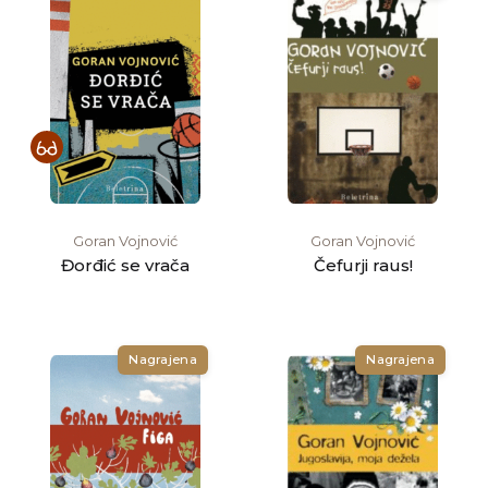
Goran Vojnović
Goran Vojnović
Đorđić se vrača
Čefurji raus!
Nagrajena
Nagrajena