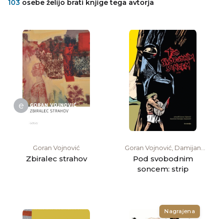
103
osebe želijo brati knjige tega avtorja
e
Goran Vojnović
Goran Vojnović, Damijan
Stepančič
Zbiralec strahov
Pod svobodnim
soncem: strip
Nagrajena