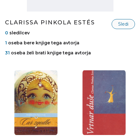
CLARISSA PINKOLA ESTÉS
Sledi
0
sledilcev
1
oseba bere knjige tega avtorja
31
oseba želi brati knjige tega avtorja