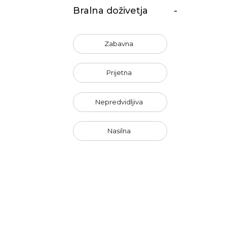
Bralna doživetja
-
Zabavna
Prijetna
Nepredvidljiva
Nasilna
Optimistična
Erotična
Nenavadna