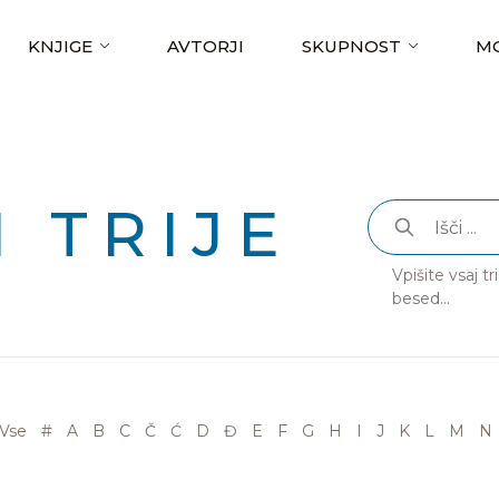
KNJIGE
AVTORJI
SKUPNOST
MO
 TRIJE
Vpišite vsaj t
besed...
Vse
#
A
B
C
Č
Ć
D
Đ
E
F
G
H
I
J
K
L
M
N