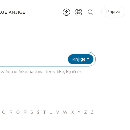
Prijava
JE KNJIGE
Knjige
ri začetne črke naslova, tematike, ključnih
O
P
Q
R
S
Š
T
U
V
W
X
Y
Z
Ž