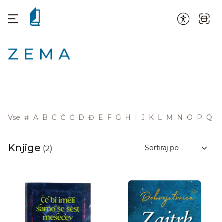
ZEMA
Vse
#
A
B
C
Č
Ć
D
Đ
E
F
G
H
I
J
K
L
M
N
O
P
Q
R
Knjige
(
2
)