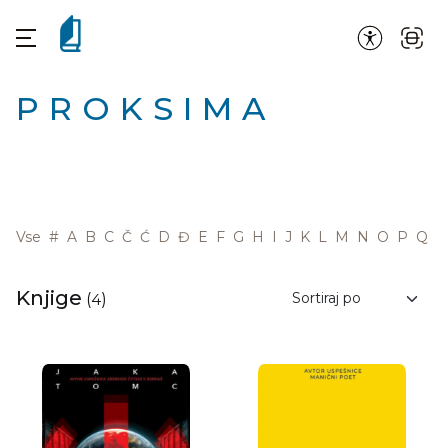
PROKSIMA
Vse
#
A
B
C
Č
Ć
D
Đ
E
F
G
H
I
J
K
L
M
N
O
P
Q
R
Knjige
(
4
)