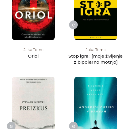
e
Jaka Tomc
Jaka Tomc
Oriol
Stop igra : [moje življenje
z bipolarno motnjo]
e
e