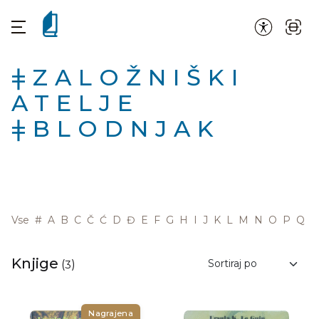
ǂZALOŽNIŠKI
ATELJE
ǂBLODNJAK
Vse
#
A
B
C
Č
Ć
D
Đ
E
F
G
H
I
J
K
L
M
N
O
P
Q
R
Knjige
(
3
)
Nagrajena