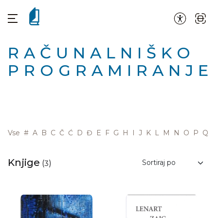
RAČUNALNIŠKO
PROGRAMIRANJE
Vse
#
A
B
C
Č
Ć
D
Đ
E
F
G
H
I
J
K
L
M
N
O
P
Q
R
Knjige
(
3
)