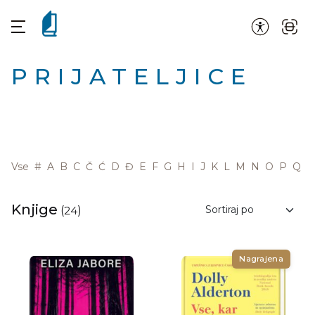
PRIJATELJICE
Vse
#
A
B
C
Č
Ć
D
Đ
E
F
G
H
I
J
K
L
M
N
O
P
Q
R
Knjige
(
24
)
Nagrajena