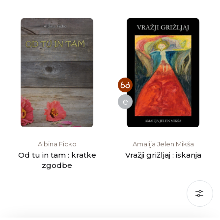
e
Albina Ficko
Amalija Jelen Mikša
Od tu in tam : kratke
Vražji grižljaj : iskanja
zgodbe