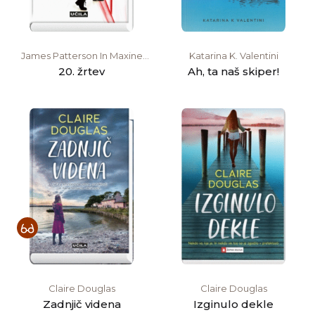
James Patterson In Maxine
Katarina K. Valentini
Paetro
20. žrtev
Ah, ta naš skiper!
Claire Douglas
Claire Douglas
Zadnjič videna
Izginulo dekle