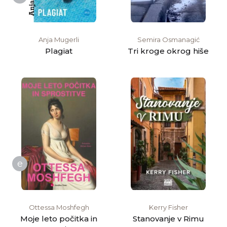
Anja Mugerli
Semira Osmanagić
Plagiat
Tri kroge okrog hiše
e
Ottessa Moshfegh
Kerry Fisher
Moje leto počitka in
Stanovanje v Rimu