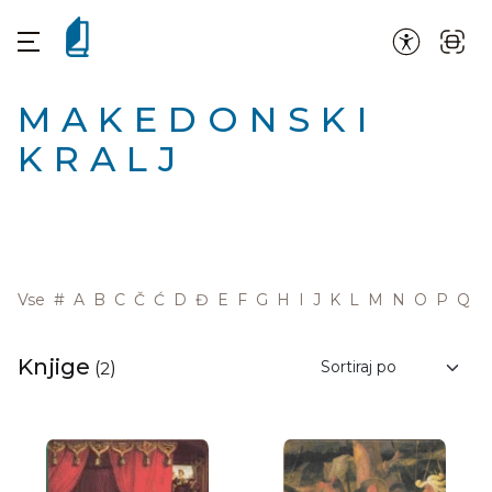
MAKEDONSKI
KRALJ
Vse
#
A
B
C
Č
Ć
D
Đ
E
F
G
H
I
J
K
L
M
N
O
P
Q
R
Knjige
(
2
)